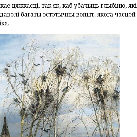
кае цяжкасці, так як, каб убачыць глыбіню, як
даволі багаты эстэтычны вопыт, якога часцей
ка.