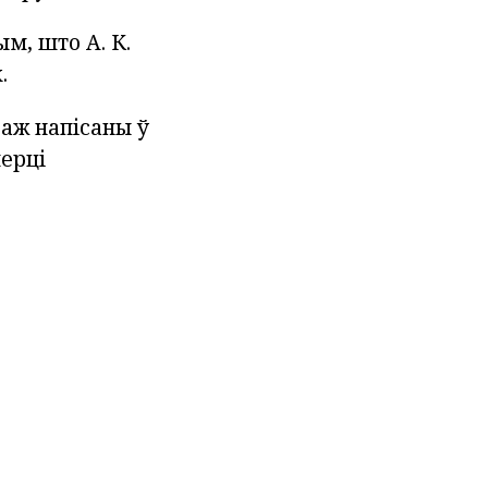
м, што А. К.
.
заж напісаны ў
мерці