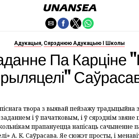
Адукацыя
Сярэднюю Адукацыю І Школы
,
данне Па Карціне "
рыляцелі" Саўраса
піснага твора з выявай пейзажу традыцыйна з
аданнем і ў пачатковым, і ў сярэднім звяне 
кольнікам прапануецца напісаць сачыненне п
лі» А. К. Саўрасава. Яе сюжэт просты, і менаві