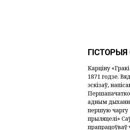
ГІСТОРЫЯ
Карціну «Грак
1871 годзе. Вя
эскізаў, напіс
Першапачатков
адным дыханні»
першую чаргу м
прыляцелі» Саў
прапрацоўваў у