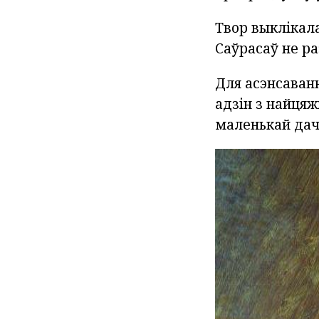
Твор выклікала
Саўрасаў не ра
Для асэнсаванн
адзін з найцяж
маленькай дачк