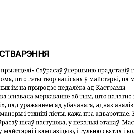
 СТВАРЭННЯ
і прыляцелі» Саўрасаў ўпершыню прадставіў 
дома, што гэты твор напісана ў майстэрні, па
аных ім на прыродзе недалёка ад Кастрамы.
а існавала меркаванне аб тым, што палатно 
, пад уражаннем ад убачанага, аднак аналіз 
анеры і тэхнікі лісты, кажа пра адваротнае. 
расаў пісаў паступова, у некалькі этапаў. Ма
 майстэрні і кампазіцыю, і гульню святла і ко