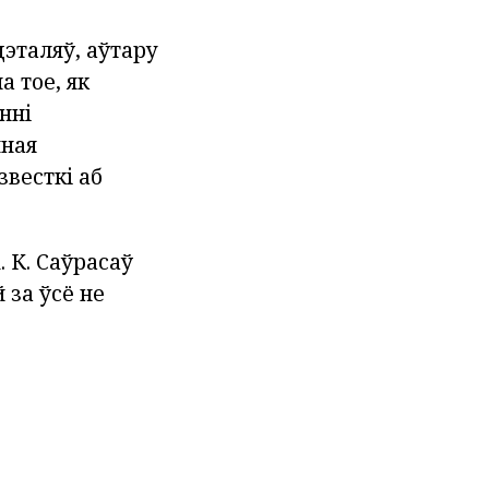
эталяў, аўтару
а тое, як
нні
чная
звесткі аб
 К. Саўрасаў
 за ўсё не