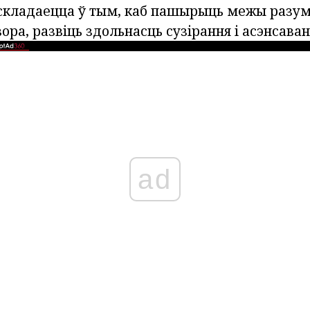
і складаецца ў тым, каб пашырыць межы разу
ора, развіць здольнасць сузірання і асэнсава
ad