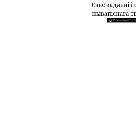
Сэнс заданні 
жывапіснага тв