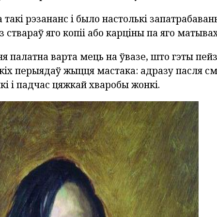
 такі рэзананс і было настолькі запатрабаваны
з ствараў яго копіі або карціны па яго матывах
я палатна варта мець на ўвазе, што гэты пей
кіх перыядаў жыцця мастака: адразу пасля с
і і падчас цяжкай хваробы жонкі.