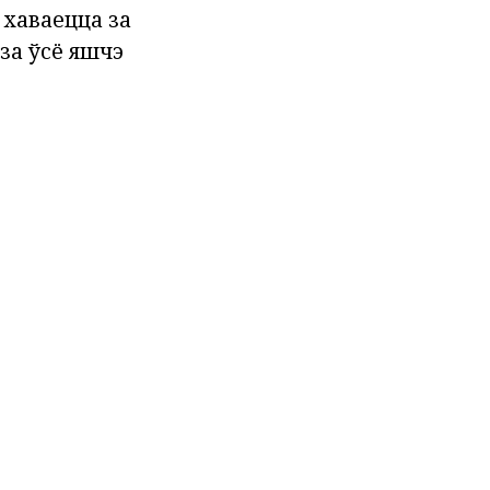
і хаваецца за
 за ўсё яшчэ