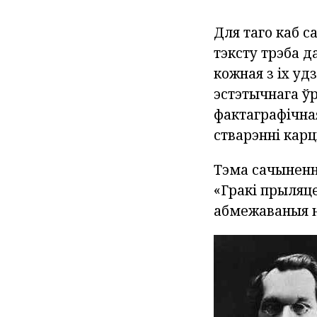
Для таго каб 
тэксту трэба д
кожная з іх уд
эстэтычнага ўр
фактаграфічная
стварэнні карц
Тэма сачыненн
«Гракі прыляце
абмежаваныя ні