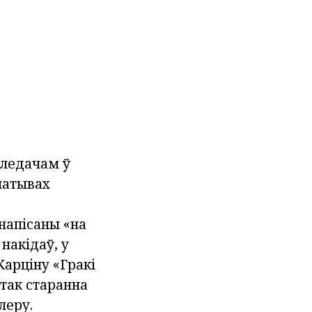
гледачам ў
 матывах
напісаны «на
накідаў, у
Карціну «Гракі
стак старанна
леру.