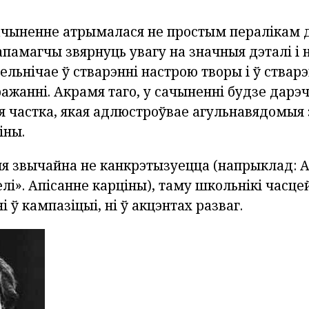
сачыненне атрымалася не простым пералікам д
апамагчы звярнуць увагу на значныя дэталі і н
зельнічае ў стварэнні настрою творы і ў стварэ
ажанні. Акрамя таго, у сачыненні будзе дарэ
 частка, якая адлюстроўвае агульнавядомыя 
іны.
я звычайна не канкрэтызуецца (напрыклад: А.
лі». Апісанне карціны), таму школьнікі часцей
 ў кампазіцыі, ні ў акцэнтах разваг.