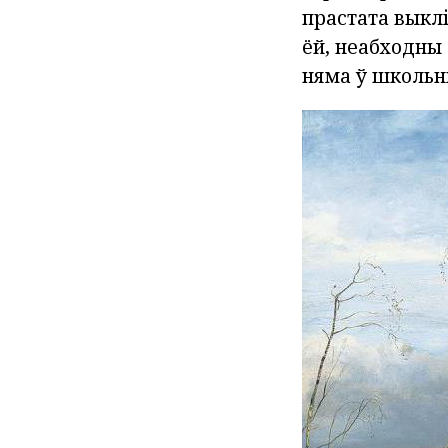
прастата выклі
ёй, неабходны 
няма ў школьні