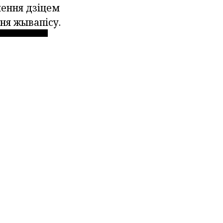
мення дзіцем
ння жывапісу.