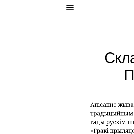
Скла
П
Апісанне жыва
традыцыйным з
гады рускім ш
«Гракі прыляце