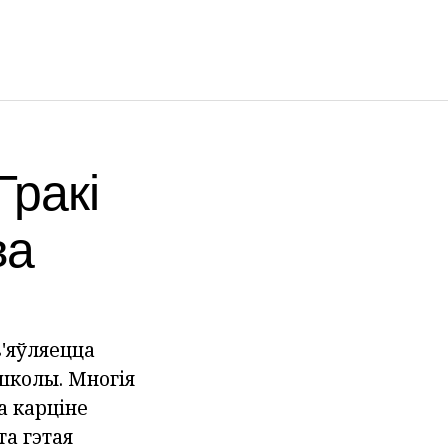
Гракі
ва
'яўляецца
школы. Многія
а карціне
та гэтая