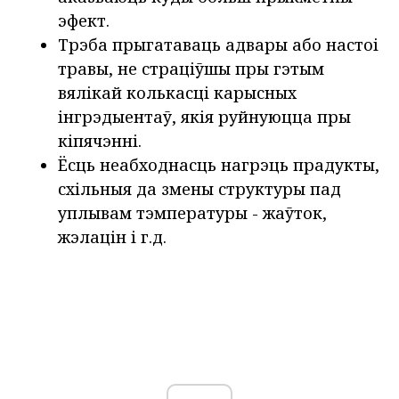
эфект.
Трэба прыгатаваць адвары або настоі
травы, не страціўшы пры гэтым
вялікай колькасці карысных
інгрэдыентаў, якія руйнуюцца пры
кіпячэнні.
Ёсць неабходнасць нагрэць прадукты,
схільныя да змены структуры пад
уплывам тэмпературы - жаўток,
жэлацін і г.д.