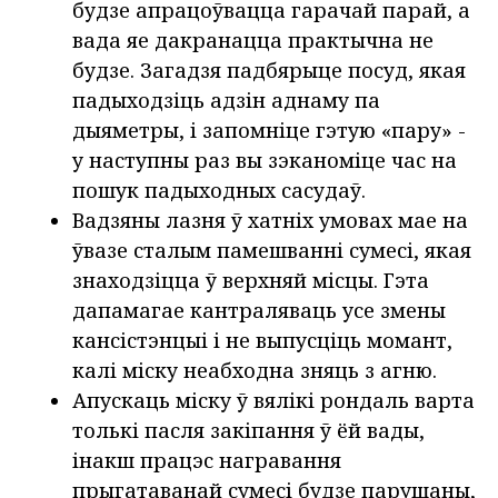
будзе апрацоўвацца гарачай парай, а
вада яе дакранацца практычна не
будзе. Загадзя падбярыце посуд, якая
падыходзіць адзін аднаму па
дыяметры, і запомніце гэтую «пару» -
у наступны раз вы зэканоміце час на
пошук падыходных сасудаў.
Вадзяны лазня ў хатніх умовах мае на
ўвазе сталым памешванні сумесі, якая
знаходзіцца ў верхняй місцы. Гэта
дапамагае кантраляваць усе змены
кансістэнцыі і не выпусціць момант,
калі міску неабходна зняць з агню.
Апускаць міску ў вялікі рондаль варта
толькі пасля закіпання ў ёй вады,
інакш працэс награвання
прыгатаванай сумесі будзе парушаны,