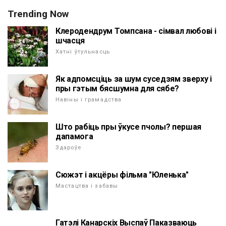
Trending Now
Клеродендрум Томпсана - сімвал любові і
шчасця
Хатні ўтульнасць
Як адпомсціць за шум суседзям зверху і
пры гэтым бясшумна для сябе?
Навіны і грамадства
Што рабіць пры ўкусе пчолы? першая
дапамога
Здароўе
Сюжэт і акцёры фільма "Юленька"
Мастацтва і забавы
Гатэлі Канарскіх Выспаў Паказваюць