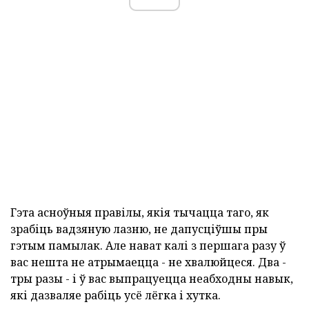
Гэта асноўныя правілы, якія тычацца таго, як
зрабіць вадзяную лазню, не дапусціўшы пры
гэтым памылак. Але нават калі з першага разу ў
вас нешта не атрымаецца - не хвалюйцеся. Два -
тры разы - і ў вас выпрацуецца неабходны навык,
які дазваляе рабіць усё лёгка і хутка.