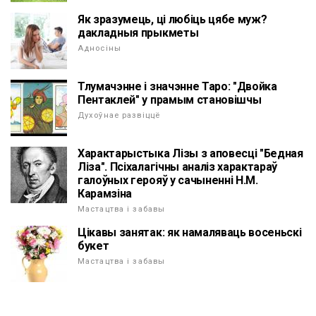
Як зразумець, ці любіць цябе муж?
дакладныя прыкметы
Адносіны
Тлумачэнне і значэнне Таро: "Двойка
Пентаклей" у прамым становішчы
Духоўнае развіццё
Характарыстыка Лізы з аповесці "Бедная
Ліза". Псіхалагічны аналіз характараў
галоўных герояў у сачыненні Н.М.
Карамзіна
Мастацтва і забавы
Цікавы занятак: як намаляваць восеньскі
букет
Мастацтва і забавы