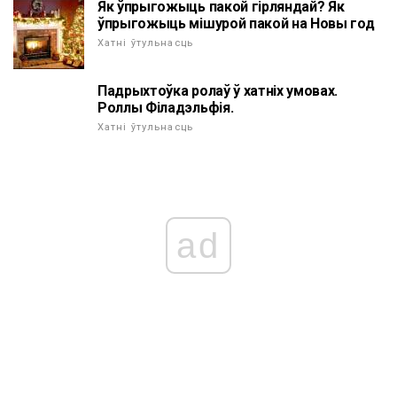
Як ўпрыгожыць пакой гірляндай? Як
ўпрыгожыць мішурой пакой на Новы год
Хатні ўтульнасць
Падрыхтоўка ролаў ў хатніх умовах.
Роллы Філадэльфія.
Хатні ўтульнасць
ad