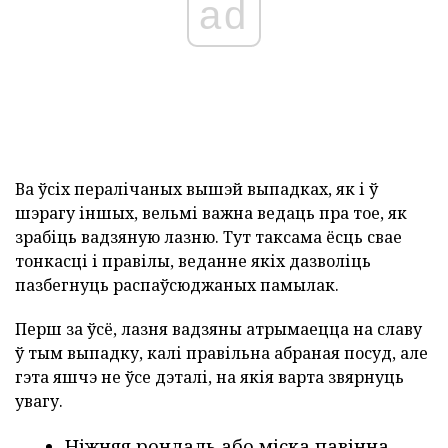
ad
Ва ўсіх пералічаных вышэй выпадках, як і ў
шэрагу іншых, вельмі важна ведаць пра тое, як
зрабіць вадзяную лазню. Тут таксама ёсць свае
тонкасці і правілы, веданне якіх дазволіць
пазбегнуць распаўсюджаных памылак.
Перш за ўсё, лазня вадзяны атрымаецца на славу
ў тым выпадку, калі правільна абраная посуд, але
гэта яшчэ не ўсе дэталі, на якія варта звярнуць
увагу.
Ніжняя рондаль або міска павінна