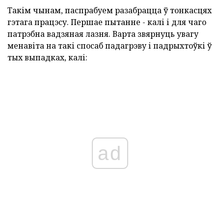
Такім чынам, паспрабуем разабрацца ў тонкасцях
гэтага працэсу. Першае пытанне - калі і для чаго
патрэбна вадзяная лазня. Варта звярнуць увагу
менавіта на такі спосаб падагрэву і падрыхтоўкі ў
тых выпадках, калі:
ad