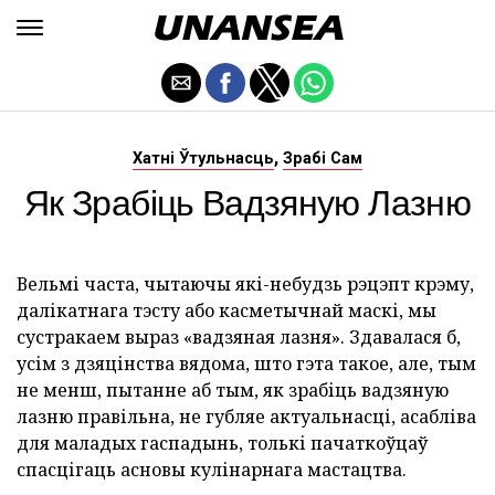
,
Хатні Ўтульнасць
Зрабі Сам
Як Зрабіць Вадзяную Лазню
Вельмі часта, чытаючы які-небудзь рэцэпт крэму,
далікатнага тэсту або касметычнай маскі, мы
сустракаем выраз «вадзяная лазня». Здавалася б,
усім з дзяцінства вядома, што гэта такое, але, тым
не менш, пытанне аб тым, як зрабіць вадзяную
лазню правільна, не губляе актуальнасці, асабліва
для маладых гаспадынь, толькі пачаткоўцаў
спасцігаць асновы кулінарнага мастацтва.