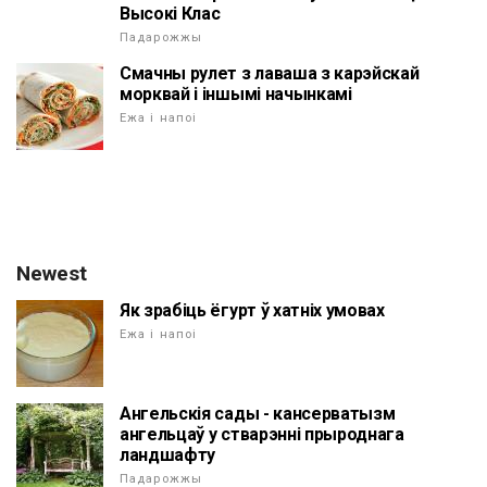
Высокі Клас
Падарожжы
Смачны рулет з лаваша з карэйскай
морквай і іншымі начынкамі
Ежа і напоі
Newest
Як зрабіць ёгурт ў хатніх умовах
Ежа і напоі
Ангельскія сады - кансерватызм
ангельцаў у стварэнні прыроднага
ландшафту
Падарожжы