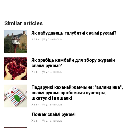
Similar articles
Як пабудаваць галубятні сваімі рукамі?
Хатні ўтульнасць
Як зрабіць камбайн для збору журавін
сваімі рукамі?
Хатні ўтульнасць
Падарункі каханай жанчыне: "валянцінка",
сваімі рукамі зробленыя сувеніры,
шкатулкі і вешалкі
Хатні ўтульнасць
Ложак сваімі рукамі
Хатні ўтульнасць