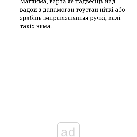
Магчыма, варта яе падвесіць над
вадой з дапамогай тоўстай ніткі або
зрабіць імправізаваныя ручкі, калі
такіх няма.
ad