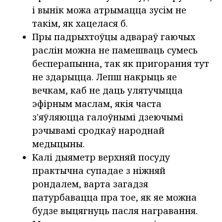
і вынік можа атрымацца зусім не
такім, як хацелася б.
Пры падрыхтоўцы адвараў гаючых
раслін можна не памешваць сумесь
бесперапынна, так як пригорания тут
не здарыцца. Лепш накрыць яе
вечкам, каб не даць улятучыцца
эфірным маслам, якія часта
з'яўляюцца галоўнымі дзеючымі
рэчывамі сродкаў народнай
медыцыны.
Калі дыяметр верхняй посуду
практычна супадае з ніжняй
рондалем, варта загадзя
патурбавацца пра тое, як яе можна
будзе выцягнуць пасля награвання.