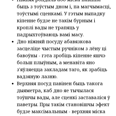
быць з тоўстым дном і, па магчымасці,
тоўстымі сценкамі. У гэтым выпадку
кіпенне будзе не такім бурным і
кроплі вады не трапяць у
падрыхтоўваюць вамі масу.
Дно ніжняй посуду абавязкова
засцеліце чыстым ручніком з лёну ці
бавоўны - гэта зробіць кіпенне яшчэ
больш плыўным, а менавіта яно
з'яўляецца закладам таго, як зрабіць
вадзяную лазню.
Верхняя посуд павінен быць такога
дыяметра, каб дно яе тычылася
тоўшчы вады, але сценкі заставаліся ў
паветры. Пры такім становішчы эфект
будзе максімальным - верхняя міска