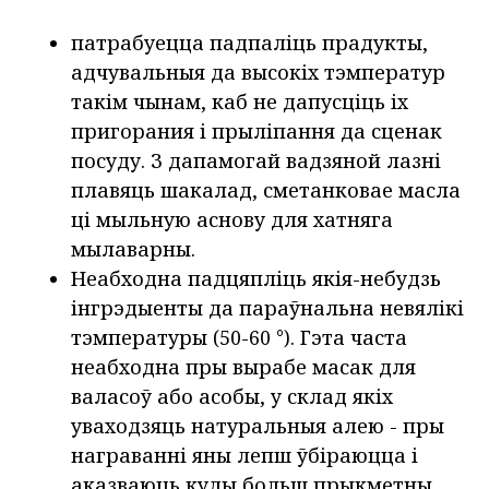
патрабуецца падпаліць прадукты,
адчувальныя да высокіх тэмператур
такім чынам, каб не дапусціць іх
пригорания і прыліпання да сценак
посуду. З дапамогай вадзяной лазні
плавяць шакалад, сметанковае масла
ці мыльную аснову для хатняга
мылаварны.
Неабходна падцяпліць якія-небудзь
інгрэдыенты да параўнальна невялікі
тэмпературы (50-60 °). Гэта часта
неабходна пры вырабе масак для
валасоў або асобы, у склад якіх
уваходзяць натуральныя алею - пры
награванні яны лепш ўбіраюцца і
аказваюць куды больш прыкметны