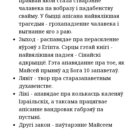
праявай якой стала стварэнне
чалавека па вобразу і падабенству
свайму. У быцці апісана найвялікшая
трагедыя - грэхападзенне чалавека і
выгнанне яго з раю.
Зыход - распавядае пра перасяленне
яўрэяў з Егіпта. Сэрцы гэтай кнігі -
найвялікшая падзея - Сінайскі
адкрыццё. Гэта апавяданне пра тое, як
Майсей прыняў ад Бога 10 запаветаў.
Лявіт - твор пра старазапаветным
духавенстве.
Лікі - апавядае пра колькасць каленяў
Ізраільскіх, а таксама працягвае
апісанне вандровак габрэяў па
пустыні.
Другі закон - паўтарэнне Майсеем