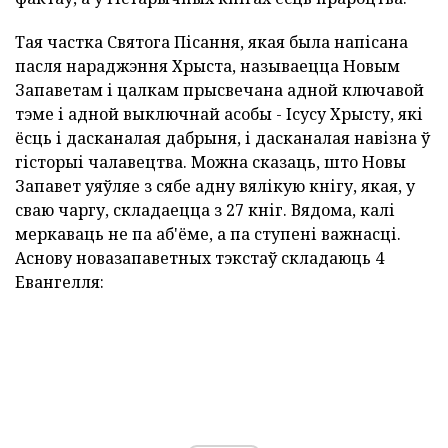
Тая частка Святога Пісання, якая была напісана
пасля нараджэння Хрыста, называецца Новым
Запаветам і цалкам прысвечана адной ключавой
тэме і адной выключнай асобы - Ісусу Хрысту, які
ёсць і дасканалая дабрыня, і дасканалая навізна ў
гісторыі чалавецтва. Можна сказаць, што Новы
Запавет уяўляе з сябе адну вялікую кнігу, якая, у
сваю чаргу, складаецца з 27 кніг. Вядома, калі
меркаваць не па аб'ёме, а па ступені важнасці.
Аснову новазапаветных тэкстаў складаюць 4
Евангелля: