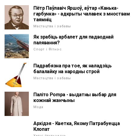
Пётр Паўлавіч Яршоў, аўтар «Канька-
гарбунка» - адкрыты чалавек з мноствам
таямніц
Мастацтва і забавы
Як зрабіць арбалет для падводнай
палявання?
Спорт і Фітнэс
Падрабязна пра тое, як наладзіць
балалайку на народны строй
Мастацтва і забавы
Паліто Pompa - выдатны выбар для
кожнай жанчыны
Мода
Архідэя - Кветка, Якому Патрабуецца
Клопат
Хатні ўтульнасць