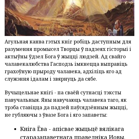
Агульная канва гэтых кніг робіць даступным для
разумення промысел Творцы ў падзеях гісторыі і
актыўны ўдзел Бога ў жыцці людзей. Ад свайго
чалавекалюбства Гасподзь імкнецца выправіць
грахоўную прыроду чалавека, адхіліць яго ад
служэння ідалам і звярнуць да сябе.
Вучыцельнае кнігі - па сваёй сутнасці тэксты
павучальныя. Яны навучаюць чалавека таго, як
трэба ставіцца да падзей паўсядзённым жыцці,
не губляючы з ўвазе Бога і яго запаветы:
Кніга Ёва - апісвае жыцьцё вялікага
старазапаветнага праведніка Иовы.