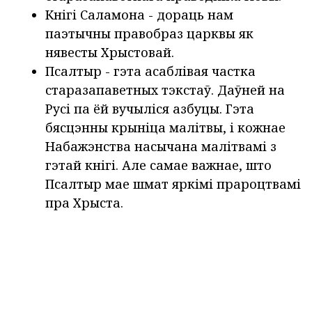
Кнігі Саламона - дораць нам
паэтычны правобраз царквы як
нявесты Хрыстовай.
Псалтыр - гэта асаблівая частка
старазапаветных тэкстаў. Даўней на
Русі па ёй вучыліся азбуцы. Гэта
бясцэнны крыніца малітвы, і кожнае
Набажэнства насычана малітвамі з
гэтай кнігі. Але самае важнае, што
Псалтыр мае шмат яркімі прароцтвамі
пра Хрыста.