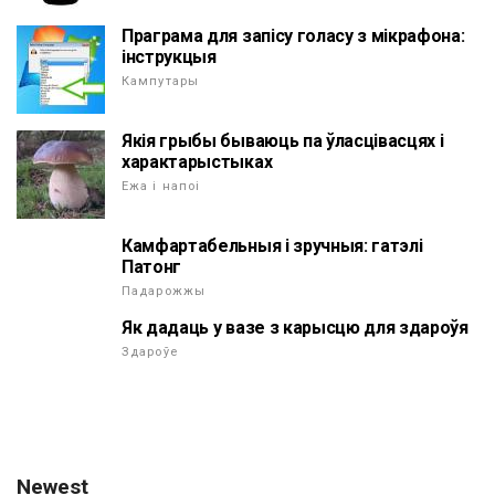
Праграма для запісу голасу з мікрафона:
інструкцыя
Кампутары
Якія грыбы бываюць па ўласцівасцях і
характарыстыках
Ежа і напоі
Камфартабельныя і зручныя: гатэлі
Патонг
Падарожжы
Як дадаць у вазе з карысцю для здароўя
Здароўе
Newest