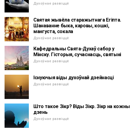
Духоўнае развіццё
Святая жывёла старажытнага Егіпта.
Шанаванне быка, каровы, кошкі,
мангуста, сокала
Духоўнае развіццё
Кафедральны Свята-Духаў сабор у
Мінску. Гісторыя, сучаснасць, святыні
Духоўнае развіццё
Існуючыя віды духоўнай дзейнасці
Духоўнае развіццё
Што такое Зікр? Віды Зікр. Зікр на кожны
дзень
Духоўнае развіццё