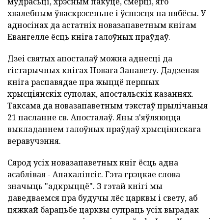
мудрасьці, хрэсным пакуце, смерці, яго
хвалебным ўваскрэсеньне і ўсшэсця на нябёсы. У
адносінах да астатніх новазапаветным кнігам
Евангелле ёсць кніга галоўных праўдаў.
Дзеі святых апосталаў можна аднесці да
гістарычных кнігах Новага Запавету. Дадзеная
кніга распавядае пра жыццё першых
хрысціянскіх суполак, апостальскіх казаннях.
Таксама да новазапаветным тэкстаў прылічаныя
21 пасланне св. Апосталаў. Яны з'яўляюцца
выкладаннем галоўных праўдаў хрысціянскага
веравучэння.
Сярод усіх новазапаветных кніг ёсць адна
асаблівая - Апакаліпсіс. Гэта грэцкае слова
значыць "адкрыццё". З гэтай кнігі мы
даведваемся пра будучы лёс царквы і свету, аб
цяжкай барацьбе царквы супраць усіх вырадак