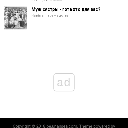
Муж сястры - гэта хто для вас?
Навіны і грамадства
ad
Copyright © 2018 be.unansea.com. Theme powered by