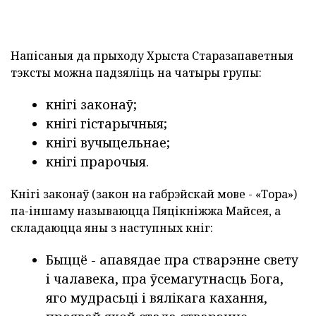
Напісаныя да прыходу Хрыста Старазапаветныя
тэксты можна падзяліць на чатыры групы:
кнігі законаў;
кнігі гістарычныя;
кнігі вучыцельнае;
кнігі прарочыя.
Кнігі законаў (закон на габрэйскай мове - «Тора»)
па-іншаму называюцца Пяцікніжжа Майсея, а
складаюцца яны з наступных кніг:
Быццё - апавядае пра стварэнне свету
і чалавека, пра ўсемагутнасць Бога,
яго мудрасьці і вялікага кахання,