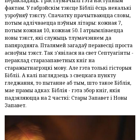
перакладаць. І растлумачылі гэта наступным
фактам. У габрэйскім тэксце Бібліі ёсць некалькі
узроўняў тэксту. Спачатку прачытваюцца словы,
потым адлічваецца пэўныя літары: кожная 7,
потым кожная 10, кожная 50. І атрымліваецца
новы тэкст, які служыць тлумачэннем да
папярэдняга. Пталямей загадаў перавесці проста
асноўны тэкст. Так з'явілася на свет Септуагінты -
пераклад старазапаветных кніг на
старажытнагрэцкі мову. Але гэта толькі гісторыя
Бібліі. А калі паглядзець з свецкага пункту
гледжання, то пытанне аб тым, што такое Біблія,
мае прамы адказ: Біблія - гэта збор кніг, якія
падзяляюцца на 2 часткі: Стары Запавет і Новы
Запавет.