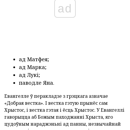
ad
ад Матфея;
ад Марка;
ад Лукі;
паводле Яна.
Евангелле ў перакладзе з грэцкага азначае
«Добрая вестка». І вестка гэтую прынёс сам
Хрыстос, і вестка гэтая і ёсць Хрыстос. У Евангеллі
гаворыцца аб Божым паходжанні Хрыста, яго
цудоўным нараджэньні ад панны, незвычайнай