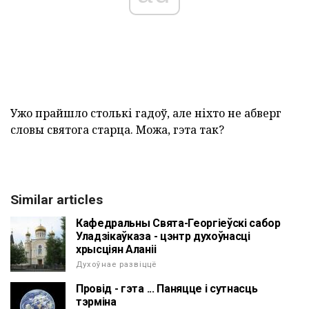
Ужо прайшло столькі гадоў, але ніхто не абверг
словы святога старца. Можа, гэта так?
Similar articles
Кафедральны Свята-Георгіеўскі сабор
Уладзікаўказа - цэнтр духоўнасці
хрысціян Аланіі
Духоўнае развіццё
Провід - гэта ... Паняцце і сутнасць
тэрміна