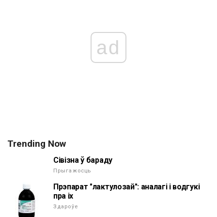
ad
Trending Now
Сівізна ў бараду
Прыгажосць
Прэпарат "лактулозай": аналагі і водгукі
пра іх
Здароўе