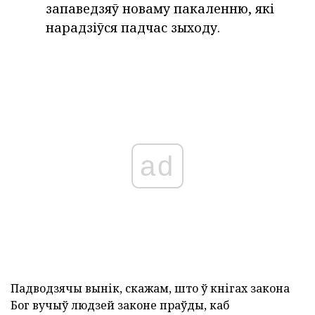
запаведзяў новаму пакаленню, які
нарадзіўся падчас зыходу.
ad
Падводзячы вынік, скажам, што ў кнігах закона
Бог вучыў людзей законе праўды, каб