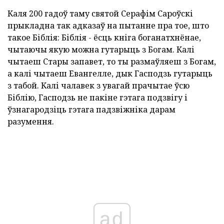
Каля 200 гадоў таму святой Серафім Сароўскі
прыкладна так адказаў на пытанне пра тое, што
такое Біблія: Біблія - ёсць кніга боганатхнёнае,
чытаючы якую можна гутарыць з Богам. Калі
чытаеш Стары запавет, то ты размаўляеш з Богам,
а калі чытаеш Евангелле, дык Гасподзь гутарыць
з табой. Калі чалавек з увагай прачытае ўсю
Біблію, Гасподзь не пакіне гэтага подзвігу і
ўзнагародзіць гэтага падзвіжніка дарам
разумення.
ad