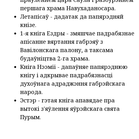
першага храма Навухаданосара.
Летапісаў - дадатак да папярэдняй
кнізе.
1-я кніга Ездры - змяшчае падрабязнае
апісанне вяртання габрэяў з
Вавілонскага палону, а таксама
будаўніцтва 2-га храма.
Кніга Нээміі - дапаўняе папярэднюю
кнігу і адкрывае падрабязнасці
духоўнага адраджэння габрэйскага
народа.
Эстэр - гэтая кніга апавядае пра
вытокі з'яўлення яўрэйскага свята
Пурым.