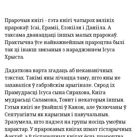
Прарочыя кнігі - гэта кнігі чатырох вялікіх
прарокаў: Ісаі, Ераміі, Езэкііля і Данііла. А
таксама дванаццаці іншых малых прарокаў.
Практычна ўсе найважнейшыя прароцтва былі
так ці інакш звязаныя з нараджэннем Ісуса
Хрыста.
Дадаткова варта згадаць аб некананічных
тэкстах. Такімі яны лічацца таму, што яны не
захаваліся ў габрэйскім арыгінале. Сярод іх
Прамудрасці Ісуса сына Сирахова, Кніга
мудрасьці Саламона, Товит і некаторыя іншыя.
Гэтыя кнігі не ўвайшлі ў Канон, але ўключаны ў
Септуагінты як карысныя і павучальныя.
Зразумела, што падзел на групы носіць умоўны
характар. У прарокавых кнігах шмат гістарычных
фактаў, а ў гістарычных кнігах ёсць прароцтва.