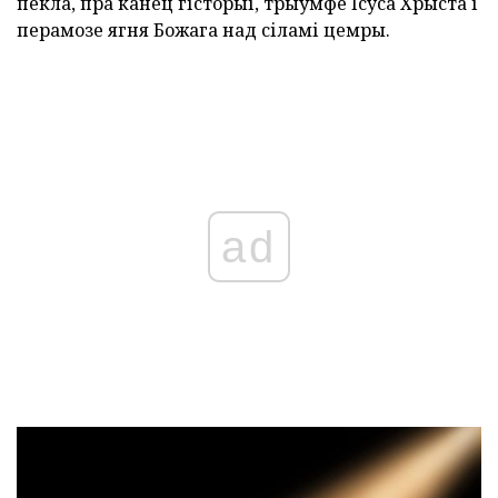
пекла, пра канец гісторыі, трыўмфе Ісуса Хрыста і
перамозе ягня Божага над сіламі цемры.
ad