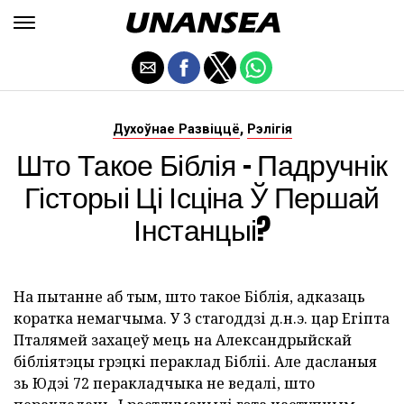
,
Духоўнае Развіццё
Рэлігія
Што Такое Біблія - Падручнік
Гісторыі Ці Ісціна Ў Першай
Інстанцыі?
На пытанне аб тым, што такое Біблія, адказаць
коратка немагчыма. У 3 стагоддзі д.н.э. цар Егіпта
Пталямей захацеў мець на Александрыйскай
бібліятэцы грэцкі пераклад Бібліі. Але дасланыя
зь Юдэі 72 перакладчыка не ведалі, што