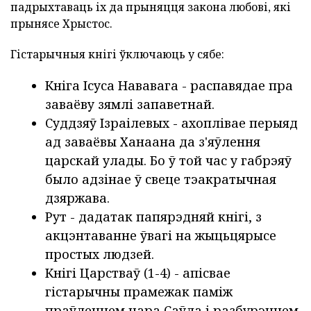
падрыхтаваць іх да прыняцця закона любові, які
прынясе Хрыстос.
Гістарычныя кнігі ўключаюць у сябе:
Кніга Ісуса Нававага - распавядае пра
заваёву зямлі запаветнай.
Суддзяў Ізраілевых - ахоплівае перыяд
ад заваёвы Ханаана да з'яўлення
царскай улады. Бо ў той час у габрэяў
было адзінае ў свеце тэакратычная
дзяржава.
Рут - дадатак папярэдняй кнігі, з
акцэнтаванне ўвагі на жыцьцярысе
простых людзей.
Кнігі Царстваў (1-4) - апісвае
гістарычны прамежак паміж
праўленнем цара Саўла і разбурэннем