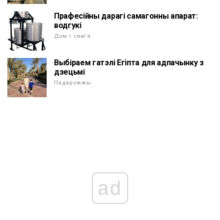
Прафесійны дарагі самагонны апарат:
водгукі
Дом і сям'я
Выбіраем гатэлі Егіпта для адпачынку з
дзецьмі
Падарожжы
ad