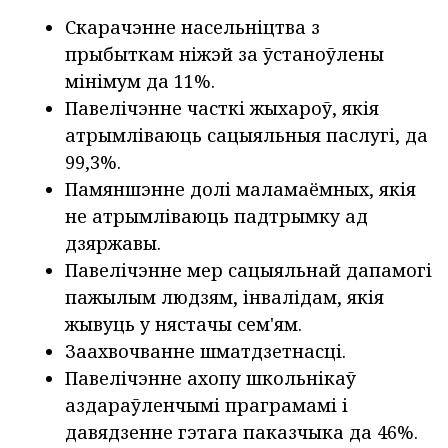
Скарачэнне насельніцтва з
прыбыткам ніжэй за ўстаноўлены
мінімум да 11%.
Павелічэнне часткі жыхароў, якія
атрымліваюць сацыяльныя паслугі, да
99,3%.
Памяншэнне долі маламаёмных, якія
не атрымліваюць падтрымку ад
дзяржавы.
Павелічэнне мер сацыяльнай дапамогі
пажылым людзям, інвалідам, якія
жывуць у нястачы сем'ям.
Заахвочванне шматдзетнасці.
Павелічэнне ахопу школьнікаў
аздараўленчымі праграмамі і
давядзенне гэтага паказчыка да 46%.