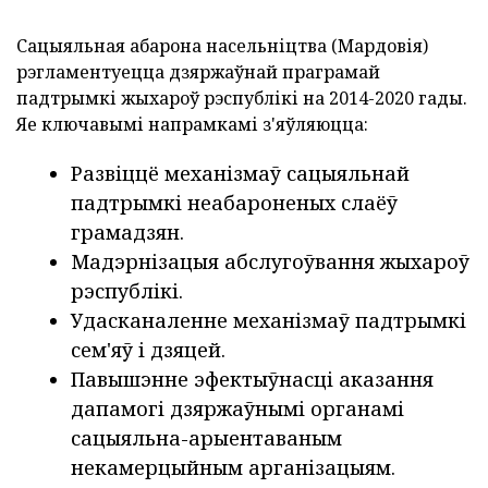
Сацыяльная абарона насельніцтва (Мардовія)
рэгламентуецца дзяржаўнай праграмай
падтрымкі жыхароў рэспублікі на 2014-2020 гады.
Яе ключавымі напрамкамі з'яўляюцца:
Развіццё механізмаў сацыяльнай
падтрымкі неабароненых слаёў
грамадзян.
Мадэрнізацыя абслугоўвання жыхароў
рэспублікі.
Удасканаленне механізмаў падтрымкі
сем'яў і дзяцей.
Павышэнне эфектыўнасці аказання
дапамогі дзяржаўнымі органамі
сацыяльна-арыентаваным
некамерцыйным арганізацыям.