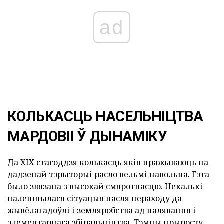
ad
КОЛЬКАСЦЬ НАСЕЛЬНІЦТВА
МАРДОВІІ Ў ДЫНАМІКУ
Да XIX стагоддзя колькасць якія пражываюць на
дадзенай тэрыторыі расло вельмі павольна. Гэта
было звязана з высокай смяротнасцю. Некалькі
палепшылася сітуацыя пасля пераходу да
жывёлагадоўлі і земляробства ад палявання і
элементарнага збіральніцтва. Тэмпы прыросту