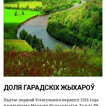
ad
ДОЛЯ ГАРАДСКІХ ЖЫХАРОЎ
Падчас першай Усеагульнага перапісу 1926 года
насельніцтва Мардовіі было сельскім. Толькі 4%