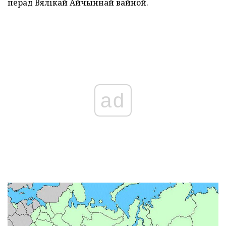
перад Вялікай Айчыннай вайной.
ad