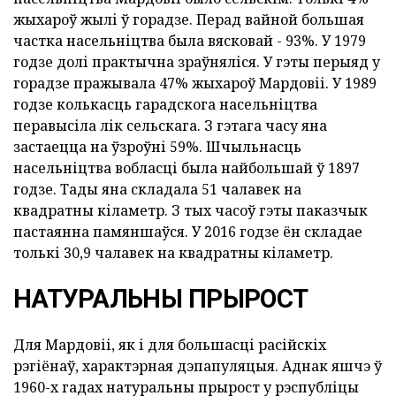
жыхароў жылі ў горадзе. Перад вайной большая
частка насельніцтва была вясковай - 93%. У 1979
годзе долі практычна зраўняліся. У гэты перыяд у
горадзе пражывала 47% жыхароў Мардовіі. У 1989
годзе колькасць гарадскога насельніцтва
перавысіла лік сельскага. З гэтага часу яна
застаецца на ўзроўні 59%. Шчыльнасць
насельніцтва вобласці была найбольшай ў 1897
годзе. Тады яна складала 51 чалавек на
квадратны кіламетр. З тых часоў гэты паказчык
пастаянна памяншаўся. У 2016 годзе ён складае
толькі 30,9 чалавек на квадратны кіламетр.
НАТУРАЛЬНЫ ПРЫРОСТ
Для Мардовіі, як і для большасці расійскіх
рэгіёнаў, характэрная дэпапуляцыя. Аднак яшчэ ў
1960-х гадах натуральны прырост у рэспубліцы