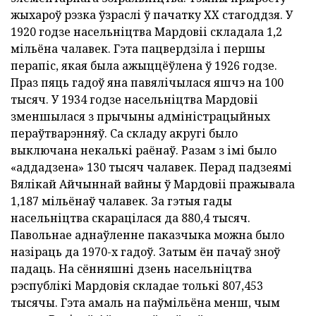
жыхароў рэзка ўзраслі ў пачатку XX стагоддзя. У
1920 годзе насельніцтва Мардовіі складала 1,2
мільёна чалавек. Гэта пацвердзіла і першы
перапіс, якая была ажыццёўлена ў 1926 годзе.
Праз пяць гадоў яна павялічылася яшчэ на 100
тысяч. У 1934 годзе насельніцтва Мардовіі
зменшылася з прычыны адміністрацыйных
пераўтварэнняў. Са складу акругі было
выключана некалькі раёнаў. Разам з імі было
«аддадзена» 130 тысяч чалавек. Перад падзеямі
Вялікай Айчыннай вайны ў Мардовіі пражывала
1,187 мільёнаў чалавек. За гэтыя гады
насельніцтва скарацілася да 880,4 тысяч.
Павольнае аднаўленне паказчыка можна было
назіраць да 1970-х гадоў. Затым ён пачаў зноў
падаць. На сённяшні дзень насельніцтва
рэспублікі Мардовія складае толькі 807,453
тысячы. Гэта амаль на паўмільёна менш, чым