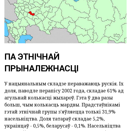
ПА ЭТНІЧНАЙ
ПРЫНАЛЕЖНАСЦІ
У нацыянальным складзе пераважаюць рускія. Іх
доля, паводле перапісу 2002 года, складае 61% ад
агульнай колькасці жыхароў. Гэта ў два разы
больш, чым колькасць мардвы. Прадстаўнікамі
гэтай этнічнай групы з'яўляецца толькі 31,9%
насельніцтва. Доля татараў складае 5,2%,
украінцаў - 0,5%, беларусаў - 0,1%. Насельніцтва