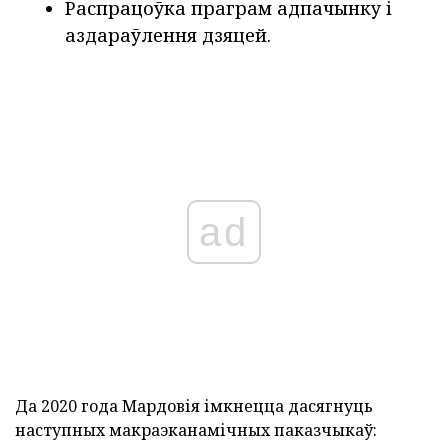
Распрацоўка праграм адпачынку і
аздараўлення дзяцей.
ad
Да 2020 года Мардовія імкнецца дасягнуць
наступных макраэканамічных паказчыкаў: