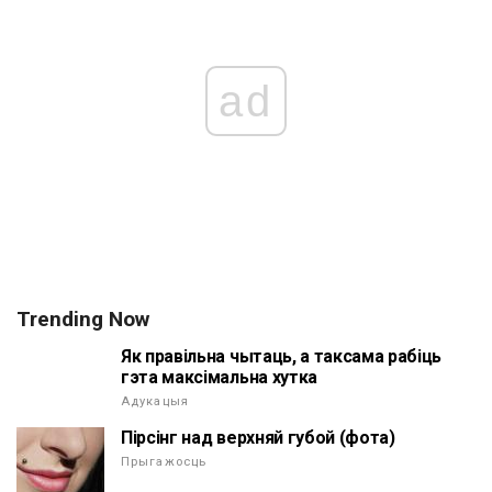
ad
Trending Now
Як правільна чытаць, а таксама рабіць
гэта максімальна хутка
Адукацыя
Пірсінг над верхняй губой (фота)
Прыгажосць