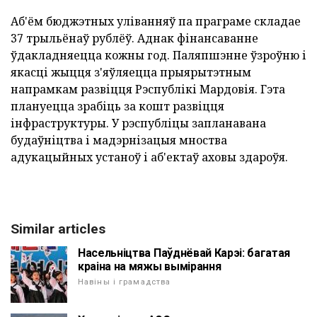
Аб'ём бюджэтных уліванняў па праграме складае
37 трыльёнаў рублёў. Аднак фінансаванне
ўдакладняецца кожны год. Паляпшэнне ўзроўню і
якасці жыцця з'яўляецца прыярытэтным
напрамкам развіцця Рэспублікі Мардовія. Гэта
плануецца зрабіць за кошт развіцця
інфраструктуры. У рэспубліцы запланавана
будаўніцтва і мадэрнізацыя мноства
адукацыйных устаноў і аб'ектаў аховы здароўя.
Similar articles
Насельніцтва Паўднёвай Карэі: багатая
краіна на мяжы вымірання
Навіны і грамадства