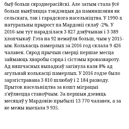
быў больш сярэднерасійскі. Але затым стала ўсё
больш выяўляцца тэндэнцыя да памяншэння як
сельскага, так і гарадскога насельніцтва. У 1990-х
натуральны прырост па Мардовіі склаў -2%. У
2016-ым тут нарадзілася 3 827 дзяўчынак і 3 389
хлопчыкаў. Гэта на 92 немаўля больш, чым у 2015-
ым. Колькасць памерлых за 2016 год склала 9 426
чалавек. Сярод прычын смерці першае месца
займаюць хваробы сэрца і сістэмы кровазвароту.
Ад няшчасных выпадкаў загінула каля 8% ад
агульнай колькасці памерлых. У 2016 годзе было
зарэгістравана 3 810 шлюбаў і 2 184 разводу.
Прыток насельніцтва за кошт міграцыі
з'яўляецца станоўчым. За першыя дзевяць
месяцаў у Мардовію прыбылі 13 770 чалавек, а за
яе межы выехала 9 935.