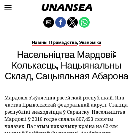
,
Навіны І Грамадства
Эканоміка
Насельніцтва Мардовіі:
Колькасць, Нацыянальны
Склад, Сацыяльная Абарона
Мардовія з'яўляецца расейскай рэспублікай. Яна -
частка Прыволжскай федэральнай акругі. Сталіца
рэспублікі знаходзіцца ў Саранску. Насельніцтва
Мардовіі ў 2016 годзе склала 807,453 тысячы
чалавек. Па гэтым паказчыку краіна на 62-ым