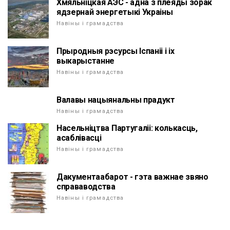
Хмяльніцкая АЭС - адна з плеяды зорак
ядзернай энергетыкі Украіны
Навіны і грамадства
Прыродныя рэсурсы Іспаніі і іх
выкарыстанне
Навіны і грамадства
Валавы нацыянальны прадукт
Навіны і грамадства
Насельніцтва Партугаліі: колькасць,
асаблівасці
Навіны і грамадства
Дакументаабарот - гэта важнае звяно
справаводства
Навіны і грамадства