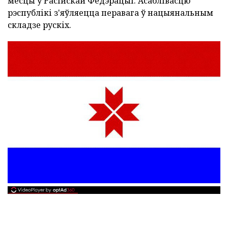
месцы ў Расійскай Федэрацыі. Асаблівасцю
рэспублікі з'яўляецца перавага ў нацыянальным
складзе рускіх.