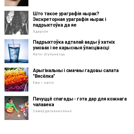
Што такое ураграфія нырак?
Экскреторная ураграфія нырак і
падрыхтоўка да яе
Здароўе
Падрыхтоўка адталай вады ў хатніх
умовах і яе карысныя ўласцівасці
Хатні ўтульнасць
Арыгінальны і смачны гадовы салата
"Вясёлка"
Ежа і напоі
Пачуццё спагады - гэта дар для кожнага
чалавека
Самаўдасканаленне