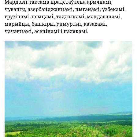
Мардовіі таксама прадстаўлена армянамі,
чувашы, азербайджанцамі, цыганамі, ўзбекамі,
грузінамі, немцамі, таджыкамі, малдаванамі,
марыйцы, башкіры, Удмуртыі, казахамі,
чачэнцамі, асецінамі і палякамі.