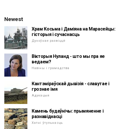
Newest
Храм Косьма і Даміяна на Марасейцы:
гісторыя і сучаснасць
Духоўнае развіццё
Вікторыя Нуланд - што мы пра яе
ведаем?
Навіны і грамадства
Кантэміраўскай дывізія - славутае i
грознае імя
Адукацыя
Камень будаўнічы: прымяненне і
разнавіднасці
Хатні ўтульнасць