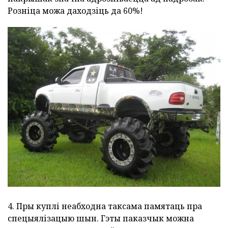
Розніца можа даходзіць да 60%!
4. Пры куплі неабходна таксама памятаць пра
спецыялізацыю шын. Гэты паказчык можна