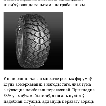
прад'яўляюцца запытам і патрабаванням.
У цяперашні час на мностве розных форумаў
ідуць абмеркаванні з нагоды таго, якая гума
з'яўляецца найбольш пераважнай. Прыкладна
65% усіх аўтамабілістаў, якія апынуліся ў
падобнай сітуацыі, аддадуць перавагу абраць