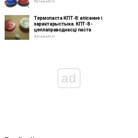
Аўтамабілі
Термопаста КПТ-8: апісанне і
характарыстыка. КПТ-8 -
цеплаправоднасці паста
Аўтамабілі
ad