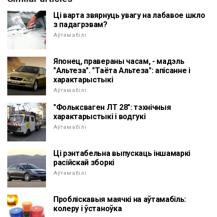
Ці варта звярнуць увагу на лабавое шкло
з падагрэвам?
Аўтамабілі
Японец, правераны часам, - мадэль
"Альтеза". "Таёта Альтеза": апісанне і
характарыстыкі
Аўтамабілі
"Фольксваген ЛТ 28": тэхнічныя
характарыстыкі і водгукі
Аўтамабілі
Ці рэнтабельна выпускаць іншамаркі
расійскай зборкі
Аўтамабілі
Пробліскавыя маячкі на аўтамабіль:
колеру і ўстаноўка