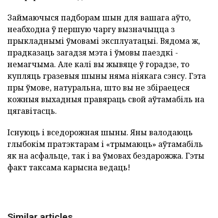
Займаючыся падборам шын для вашага аўто,
неабходна ў першую чаргу вызначыцца з
прыкладнымі ўмовамі эксплуатацыі. Вядома ж,
прадказаць загадзя мэта і ўмовы паездкі -
немагчыма. Але калі вы жывяце ў горадзе, то
купляць гразевыя шыны няма ніякага сэнсу. Гэта
пры ўмове, натуральна, што вы не збіраецеся
кожныя выхадныя правяраць свой аўтамабіль на
цягавітасць.
Існуюць і вседорожная шыны. Яны валодаюць
глыбокім пратэктарам і «трымаюць» аўтамабіль
як на асфальце, так і ва ўмовах бездарожжа. Гэты
факт таксама карысна ведаць!
Similar articles