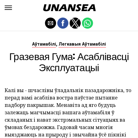
,
Аўтамабілі
Легкавыя Аўтамабілі
Гразевая Гума: Асаблівасці
Эксплуатацыі
Калі вы - шчаслівы ўладальнік пазадарожніка, то
перад вамі асабліва востра паўстае пытанне
падбору пакрышак. Менавіта ад яго будуць
залежаць магчымасці вашага аўтамабіля ў
складаных і нават экстрэмальных сітуацыях ва
ўмовах бездарожжа. Гадовай часам многія
выязджаюць на прыроду і звычайна ўсё пікнікі