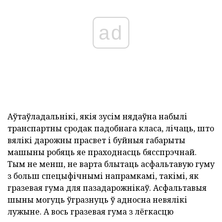
ad
Аўтаўладальнікі, якія зусім нядаўна набылі
транспартны сродак падобнага класа, лічаць, што
вялікі дарожны прасвет і буйныя габарыты
машыны робяць яе праходнасць бясспрэчнай.
Тым не менш, не варта блытаць асфальтавую гуму
з больш спецыфічнымі напрамкамі, такімі, як
гразевая гума для пазадарожнікаў. Асфальтавыя
шыны могуць ўгразнуць ў адносна невялікі
лужыне. А вось гразевая гума з лёгкасцю