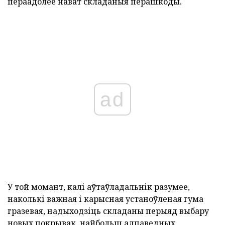
пераадолее нават складаныя перашкоды.
ad
У той момант, калі аўтаўладальнік разумее,
наколькі важная і карысная устаноўленая гума
гразевая, надыходзіць складаны перыяд выбару
новых покрывак, найбольш адпаведных