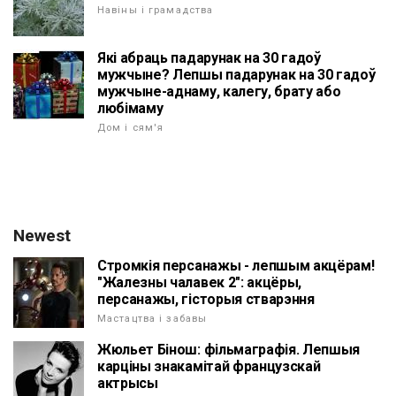
Навіны і грамадства
Які абраць падарунак на 30 гадоў
мужчыне? Лепшы падарунак на 30 гадоў
мужчыне-аднаму, калегу, брату або
любімаму
Дом і сям'я
Newest
Стромкія персанажы - лепшым акцёрам!
"Жалезны чалавек 2": акцёры,
персанажы, гісторыя стварэння
Мастацтва і забавы
Жюльет Бінош: фільмаграфія. Лепшыя
карціны знакамітай французскай
актрысы