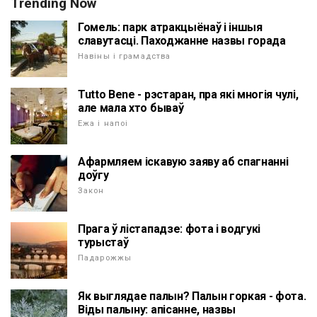
Trending Now
Гомель: парк атракцыёнаў і іншыя
славутасці. Паходжанне назвы горада
Навіны і грамадства
Tutto Bene - рэстаран, пра які многія чулі,
але мала хто бываў
Ежа і напоі
Афармляем іскавую заяву аб спагнанні
доўгу
Закон
Прага ў лістападзе: фота і водгукі
турыстаў
Падарожжы
Як выглядае палын? Палын горкая - фота.
Віды палыну: апісанне, назвы