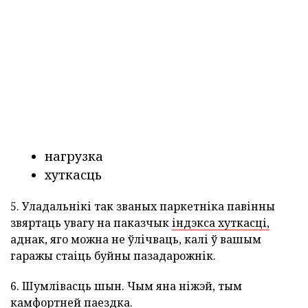
нагрузка
хуткасць
5. Уладальнікі так званых паркетніка павінны
звяртаць увагу на паказчык
індэкса хуткасці,
аднак, яго можна не ўлічваць, калі ў вашым
гаражы стаіць буйны пазадарожнік.
6. Шумлівасць шын. Чым яна ніжэй, тым
камфортней паездка.