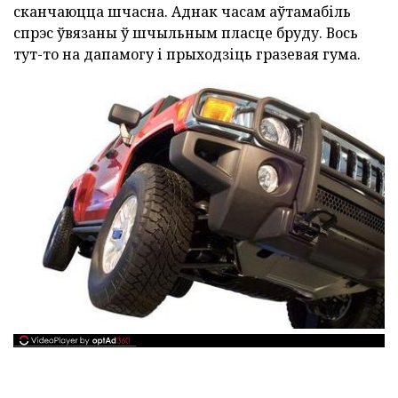
сканчаюцца шчасна. Аднак часам аўтамабіль
спрэс ўвязаны ў шчыльным пласце бруду. Вось
тут-то на дапамогу і прыходзіць гразевая гума.