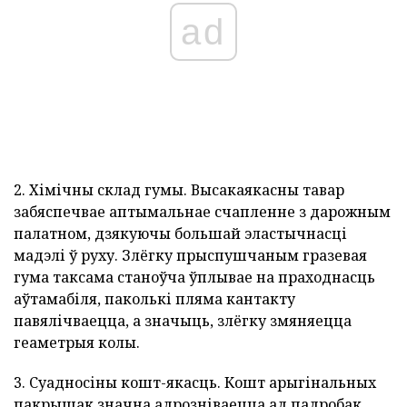
ad
2. Хімічны склад гумы. Высакаякасны тавар
забяспечвае аптымальнае счапленне з дарожным
палатном, дзякуючы большай эластычнасці
мадэлі ў руху. Злёгку прыспушчаным гразевая
гума таксама станоўча ўплывае на праходнасць
аўтамабіля, паколькі пляма кантакту
павялічваецца, а значыць, злёгку змяняецца
геаметрыя колы.
3. Суадносіны кошт-якасць. Кошт арыгінальных
пакрышак значна адрозніваецца ад падробак.