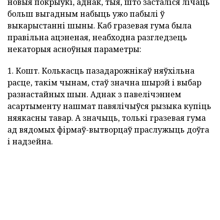
новыя покрыўкі, аднак, тыя, што засталіся лічаць
больш выгадным набыць ужо пабылі ў
выкарыстанні шыны. Каб гразевая гума была
правільна ацэненая, неабходна разгледзець
некаторыя асноўныя параметры:
1. Кошт. Колькасць пазадарожнікаў няўхільна
расце, такім чынам, стаў значна шырэй і выбар
разнастайных шын. Аднак з павелічэннем
асартыменту нашмат павялічыўся рызыка купіць
няякасны тавар. А значыць, толькі гразевая гума
ад вядомых фірмаў-вытворцаў праслужыць доўга
і надзейна.