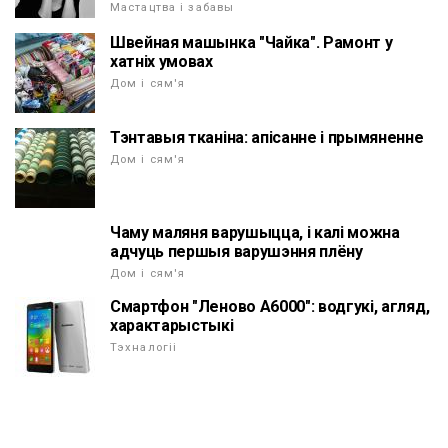
Мастацтва і забавы
Швейная машынка "Чайка". Рамонт у
хатніх умовах
Дом і сям'я
Тэнтавыя тканіна: апісанне і прымяненне
Дом і сям'я
Чаму маляня варушыцца, і калі можна
адчуць першыя варушэння плёну
Дом і сям'я
Смартфон "Леново А6000": водгукі, агляд,
характарыстыкі
Тэхналогіі