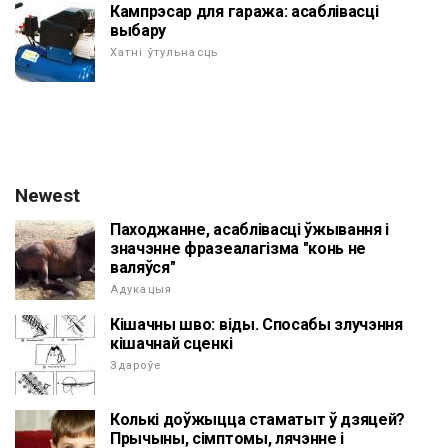
Кампрэсар для гаража: асаблівасці
выбару
Хатні ўтульнасць
Newest
Паходжанне, асаблівасці ўжывання і
значэнне фразеалагізма "конь не
валяўся"
Адукацыя
Кішачны шво: віды. Спосабы злучэння
кішачнай сценкі
Здароўе
Колькі доўжыцца стаматыт ў дзяцей?
Прычыны, сімптомы, лячэнне і