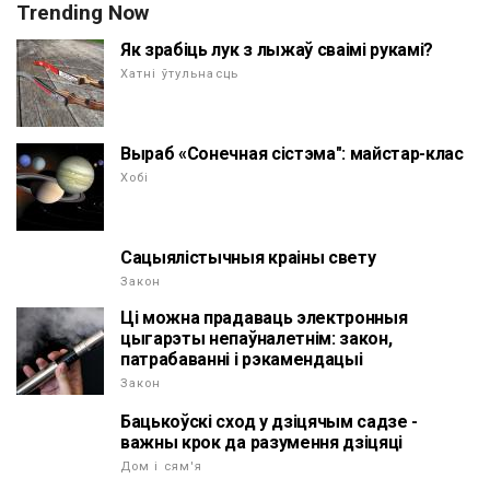
Trending Now
Як зрабіць лук з лыжаў сваімі рукамі?
Хатні ўтульнасць
Выраб «Сонечная сістэма": майстар-клас
Хобі
Сацыялістычныя краіны свету
Закон
Ці можна прадаваць электронныя
цыгарэты непаўналетнім: закон,
патрабаванні і рэкамендацыі
Закон
Бацькоўскі сход у дзіцячым садзе -
важны крок да разумення дзіцяці
Дом і сям'я