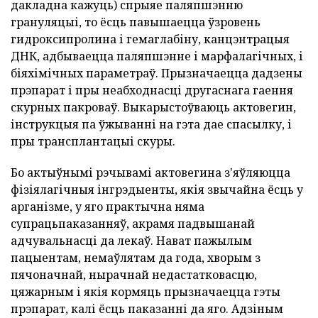
дакладна кажуць) спрыяе паляпшэнню
грануляцыі, то ёсць павышаецца ўзровень
гидроксипролина і гемаглабіну, канцэнтрацыя
ДНК, адбываецца паляпшэнне і марфалагічных, і
біяхімічных параметраў. Прызначаецца дадзены
прэпарат і пры неабходнасці другаснага гаення
скурных пакроваў. Выкарыстоўваюць актовегин,
інструкцыя па ўжыванні на гэта дае спасылку, і
пры трансплантацыі скуры.
Бо актыўнымі рэчывамі актовегина з'яўляюцца
фізіялагічныя інгрэдыенты, якія звычайна ёсць у
арганізме, у яго практычна няма
супрацьпаказанняў, акрамя падвышанай
адчувальнасці да лекаў. Нават пажылым
пацыентам, немаўлятам да года, хворым з
пячоначнай, нырачнай недастатковасцю,
цяжарным і якія кормяць прызначаецца гэты
прэпарат, калі ёсць паказанні да яго. Адзіным