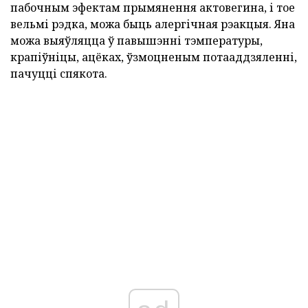
пабочным эфектам прымянення актовегина, і тое
вельмі рэдка, можа быць алергічная рэакцыя. Яна
можа выяўляцца ў павышэнні тэмпературы,
крапіўніцы, ацёках, ўзмоцненым потааддзяленні,
пачуцці спякота.