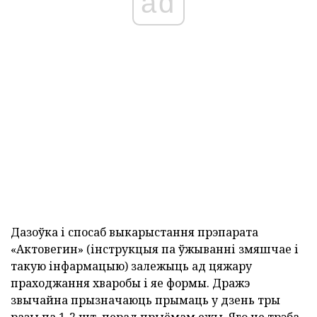
ad
Дазоўка і спосаб выкарыстання прэпарата
«Актовегин» (інструкцыя па ўжыванні змяшчае і
такую інфармацыю) залежыць ад цяжару
праходжання хваробы і яе формы. Дражэ
звычайна прызначаюць прымаць у дзень тры