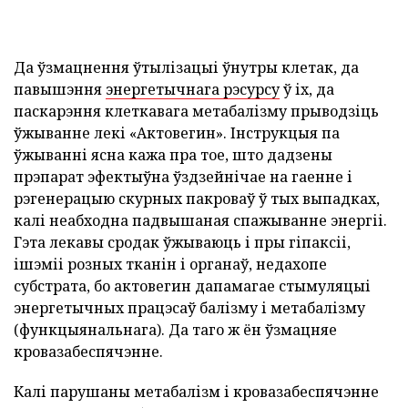
Да ўзмацнення ўтылізацыі ўнутры клетак, да
павышэння
энергетычнага рэсурсу
ў іх, да
паскарэння клеткавага метабалізму прыводзіць
ўжыванне лекі «Актовегин». Інструкцыя па
ўжыванні ясна кажа пра тое, што дадзены
прэпарат эфектыўна ўздзейнічае на гаенне і
рэгенерацыю скурных пакроваў ў тых выпадках,
калі неабходна падвышаная спажыванне энергіі.
Гэта лекавы сродак ўжываюць і пры гіпаксіі,
ішэміі розных тканін і органаў, недахопе
субстрата, бо актовегин дапамагае стымуляцыі
энергетычных працэсаў балізму і метабалізму
(функцыянальнага). Да таго ж ён ўзмацняе
кровазабеспячэнне.
Калі парушаны метабалізм і кровазабеспячэнне