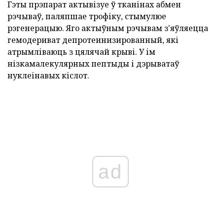
Гэты прэпарат актывізуе ў тканінах абмен
рэчываў, паляпшае трофіку, стымулюе
рэгенерацыю. Яго актыўным рэчывам з'яўляецца
гемодериват депротеинизированный, які
атрымліваюць з цялячай крыві. У ім
нізкамалекулярных пептыды і дэрыватаў
нуклеінавых кіслот.
ad