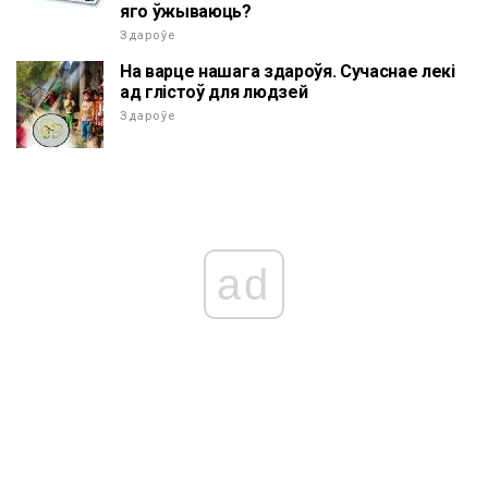
яго ўжываюць?
Здароўе
На варце нашага здароўя. Сучаснае лекі
ад глістоў для людзей
Здароўе
ad