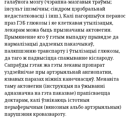
галаўнога мозгу (чэрапна-мазгавыя траўмы;
інсульт ішэмічны; сіндром цэрэбральнай
недастатковасці і інш.), Калі пагоршыўся перанос
праз ГЭБ глюкозы і яе клеткавая утылізацыя,
лекарам можа быць прызначаны актовегин.
Прымяненне яго ў гэтым выпадку прывядзе да
нармалізацыі дадзеных паказчыкаў,
паляпшэнню транспарту і ўтылізацыі глюкозы,
да таго ж падвысіцца спажыванне кіслароду.
Сапраўды гэтак жа гэты лекавы прэпарат
уздзейнічае пры артэрыяльнай ангиопатии,
язвавых паразах ніжніх канечнасцяў. Менавіта
таму актовегин (інструкцыя па ўжыванні
адназначна на гэта паказвае) прапісваецца
доктарам, калі ўзнікаюць істотныя
перыферычныя (вянозныя альбо артэрыяльныя)
парушэння кровазвароту.