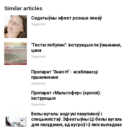
Similar articles
Седатыўны эфект розных лекаў
Здароўе
"Гистаглобулин": інструкцыя па ўжыванні,
цана
Здароўе
Прэпарат 'Энап-Н' - асаблівасці
прымянення
Здароўе
Прэпарат «Мальтофер» (кроплі):
інструкцыя
Здароўе
Белы вугаль: водгукі пакупнікоў і
спецыялістаў. Эфектыўны Ці белы вугаль
для пахудання, ад вугроў і ў якіх выпадках