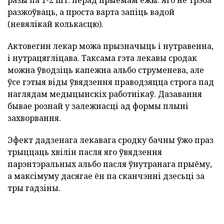
разы па 1-2 шт. перад прыёмам ежы. Яго не трэба
разжоўваць, а проста варта запіць вадой
(невялікай колькасцю).
Актовегин лекар можа прызначыць і нутравенна,
і нутрацягліцава. Таксама гэта лекавы сродак
можна ўводзіць капежна альбо струменева, але
ўсе гэтыя віды ўвядзення праводзяцца строга пад
наглядам медыцынскіх работнікаў. Дазавання
бывае рознай у залежнасці ад формы плыні
захворвання.
Эфект дадзенага лекавага сродку бачны ўжо праз
трыццаць хвілін пасля яго ўвядзення
парэнтэральных альбо пасля ўнутранага прыёму,
а максімуму дасягае ён па сканчэнні дзесьці за
тры гадзіны.