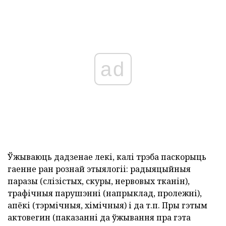
ad
Ўжываюць дадзенае лекі, калі трэба паскорыць
гаенне ран рознай этыялогіі: радыяцыйныя
паразы (слізістых, скуры, нервовых тканін),
трафічныя парушэнні (напрыклад, пролежні),
апёкі (тэрмічныя, хімічныя) і да т.п. Пры гэтым
актовегин (паказанні да ўжывання пра гэта