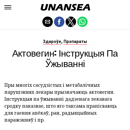
,
Здароўе
Прэпараты
Актовегин: Інструкцыя Па
Ўжыванні
Пры многіх сасудзістых і метабалічных
парушэннях лекары прызначаюць актовегин.
Інструкцыя па ўжыванні дадзенага лекавага
сродку паказвае, што яго таксама прапісваюць
для гаення апёкаў, ран, радыяцыйных
паражэнняў і пр.