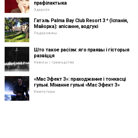
прафілактыка
Здароўе
Гатэль Palma Bay Club Resort 3 * (Іспанія,
Майорка): апісанне, водгукі
Падарожжы
Што такое расізм: яго праявы і гісторыя
развіцця
Навіны і грамадства
«Мас Эфект 3»: праходжанне і тонкасці
гульні. Мінанне гульні «Мас Эфект 3»
Кампутары