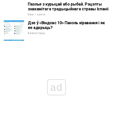
Паэлья з курыцай або рыбай. Рэцэпты
знакамітага традыцыйнага стравы Іспаніі
Ежа і напоі
Дзе ў «Віндовс 10» Панэль кіравання і як
яе адкрыць?
Кампутары
ad