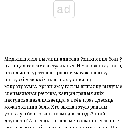
ad
Медыцынскія пытанні адносна ўзнікнення болі ў
цягліцах таксама актуальныя. Незалежна ад таго,
наколькі акуратна вы робіце масаж, на піку
нагрузкі ў мяккіх тканінах ўзнікаюць
мікратраўмы. Арганізм у гэтым выпадку вылучае
спецыяльныя рэчывы, канцэнтрацыя якіх
паступова павялічваецца, а дзён праз дзесяць
можа з'явіцца боль. Хто звяжа гэтую раптам
узніклую боль з заняткамі дзесяцідзённай
даўнасці? Але ёсць і іншае меркаванне, у аснове
якога ляжыць кіслародная недастатковасць. Не