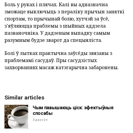
Боль у руках і плячах. Калі вы адназначна
зможаце выключыць з пераліку прычын заняткі
спортам, то прычынай болю, хутчэй за ўсё,
з'яўляюцца праблемы з шыйных аддзела
пазваночніка. У дадзеным выпадку самым
разумным будзе зварот да спецыяліста.
Болі ў лытках практычна заўсёды звязаны з
праблемамі сасудаў. Пры сасудзістых
захворваннях масаж катэгарычна забаронены.
Similar articles
Чым павышаюць ціск: эфектыўныя
спосабы
Здароўе