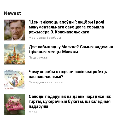
Newest
"Цені знікаюць апоўдні": акцёры і ролі
манументальнага савецкага серыяла
рэжысёра В. Краснапольскага
Мастацтва і забавы
Дзе пабываць у Маскве? Самыя вядомыя
і цікавыя месцы Масквы
Падарожжы
Чаму спробы стаць шчаслівымі робяць
нас няшчаснымі?
Самаўдасканаленне
Салодкі падарунак на дзень нараджэння:
тарты, цукерачныя букеты, шакаладныя
падарункі
Мода