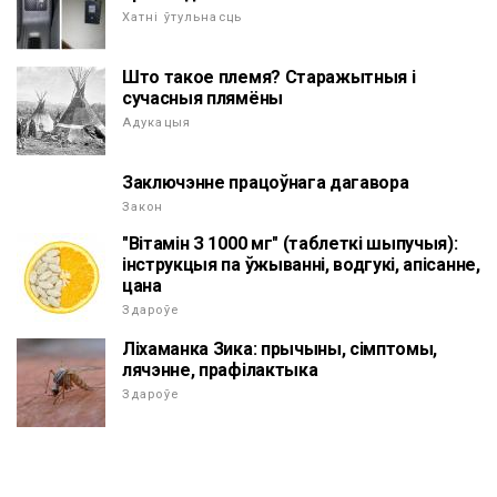
Хатні ўтульнасць
Што такое племя? Старажытныя і
сучасныя плямёны
Адукацыя
Заключэнне працоўнага дагавора
Закон
"Вітамін З 1000 мг" (таблеткі шыпучыя):
інструкцыя па ўжыванні, водгукі, апісанне,
цана
Здароўе
Ліхаманка Зика: прычыны, сімптомы,
лячэнне, прафілактыка
Здароўе