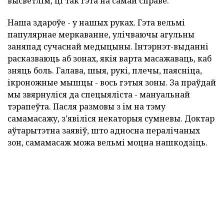
высветлім, ці так гэта на самай справе.
Наша здароўе - у нашых руках. Гэта вельмі
папулярнае меркаванне, улічваючы агульны
заняпад сучаснай медыцыны. Інтэрнэт-выданні
расказваюць аб зонах, якія варта масажаваць, каб
зняць боль. Галава, шыя, рукі, плечы, паясніца,
ікроножные мышцы - вось гэтыя зоны. За праўдай
мы звярнуліся да спецыяліста - мануальнай
тэрапеўта. Пасля размовы з ім на тэму
самамасажу, з'явіліся некаторыя сумневы. Доктар
аўтарытэтна заявіў, што адносна пералічаных
зон, самамасаж можа вельмі моцна нашкодзіць.