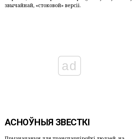
звычайнай, «стоковой» версіі.
ad
АСНОЎНЫЯ ЗВЕСТКІ
Прызначаныя для транспарціроўкі людзей, на