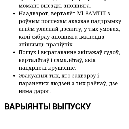
момант высадкі апошняга.
Наадварот, верталёт Мі-8АМТШ з
роўным поспехам аказвае падтрымку
агнём ўласнай дэсанту, у тых умовах,
калі сябраў апошняга імкнецца
знішчыць праціўнік.
Пошук і выратаванне экіпажаў судоў,
верталётаў і самалётаў, якія
пацярпелі крушэнне.
Эвакуацыя тых, хто захварэў і
параненых людзей з тых раёнаў, дзе
няма дарог.
ВАРЫЯНТЫ ВЫПУСКУ