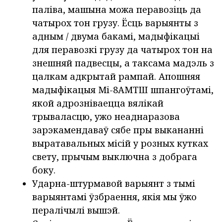
паліва, машына можа перавозіць да
чатырох тон грузу. Ёсць варыянты з
адным / двума бакамі, мадыфікацыі
для перавозкі грузу да чатырох тон на
знешняй падвесцы, а таксама мадэль з
цалкам адкрытай рампай. Апошняя
мадыфікацыя Мі-8АМТШ шпангоўтамі,
якой адрозніваецца вялікай
трываласцю, ужо неаднаразова
зарэкамендаваў сябе пры выкананні
выратавальных місій у розных кутках
свету, прычым выключна з добрага
боку.
Ударна-штурмавой варыянт з тымі
варыянтамі ўзбраення, якія мы ўжо
пералічылі вышэй.