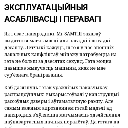
ЭКСПЛУАТАЦЫЙНЫЯ
АСАБЛІВАСЦІ І ПЕРАВАГІ
Як і свае папярэднікі, Мі-8АМТШ захаваў
выдатныя магчымасці для пасадкі і высадкі
дэсанту. Лётчыкі кажуць, што я ў час апошніх
лакальных канфліктаў экіпажу патрабуецца на
гэта не больш за дзесятак секунд. Гэта моцна
павышае жывучасць машыны, якая не мае
сур'ёзнага браніравання.
Каб дасягнуць гэтак уражлівых паказчыкаў,
распрацоўшчыкі выкарыстоўвалі ў канструкцыі
рассоўныя дзверы і аўтаматычную рампу. Але
самым важным адрозненнем гэтай мадэлі ад
папярэдніх з'яўляецца магчымасць здзяйснення
паўнавартасных начных пералётаў. Да гэтага на