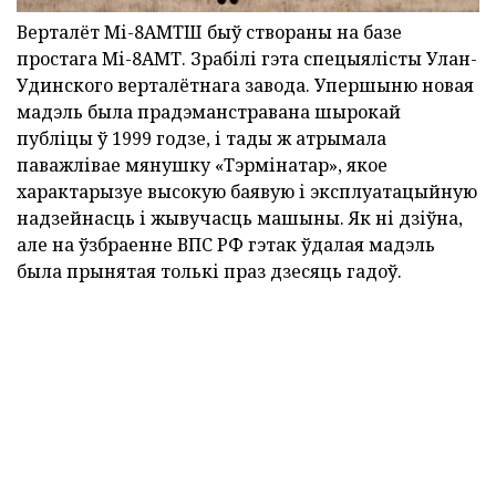
Верталёт Мі-8АМТШ быў створаны на базе
простага Мі-8АМТ. Зрабілі гэта спецыялісты Улан-
Удинского верталётнага завода. Упершыню новая
мадэль была прадэманстравана шырокай
публіцы ў 1999 годзе, і тады ж атрымала
паважлівае мянушку «Тэрмінатар», якое
характарызуе высокую баявую і эксплуатацыйную
надзейнасць і жывучасць машыны. Як ні дзіўна,
але на ўзбраенне ВПС РФ гэтак ўдалая мадэль
была прынятая толькі праз дзесяць гадоў.