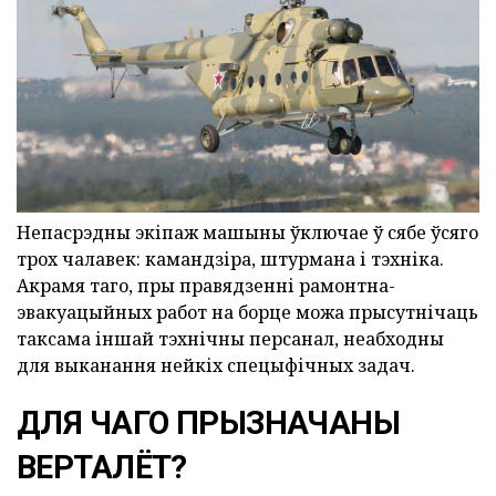
Непасрэдны экіпаж машыны ўключае ў сябе ўсяго
трох чалавек: камандзіра, штурмана і тэхніка.
Акрамя таго, пры правядзенні рамонтна-
эвакуацыйных работ на борце можа прысутнічаць
таксама іншай тэхнічны персанал, неабходны
для выканання нейкіх спецыфічных задач.
ДЛЯ ЧАГО ПРЫЗНАЧАНЫ
ВЕРТАЛЁТ?