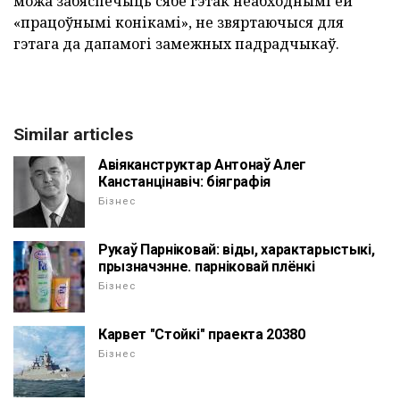
можа забяспечыць сябе гэтак неабходнымі ёй
«працоўнымі конікамі», не звяртаючыся для
гэтага да дапамогі замежных падрадчыкаў.
Similar articles
Авіяканструктар Антонаў Алег
Канстанцінавіч: біяграфія
Бізнес
Рукаў Парніковай: віды, характарыстыкі,
прызначэнне. парніковай плёнкі
Бізнес
Карвет "Стойкі" праекта 20380
Бізнес