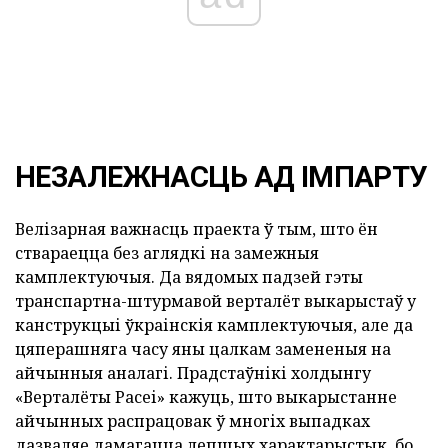
НЕЗАЛЕЖНАСЦЬ АД ІМПАРТУ
Велізарная важнасць праекта ў тым, што ён
ствараецца без аглядкі на замежныя
камплектуючыя. Да вядомых падзей гэты
транспартна-штурмавой верталёт выкарыстаў у
канструкцыі ўкраінскія камплектуючыя, але да
цяперашняга часу яны цалкам замененыя на
айчынныя аналагі. Прадстаўнікі холдынгу
«Верталёты Расеі» кажуць, што выкарыстанне
айчынных распрацовак ў многіх выпадках
дазваляе дамагацца лепшых характарыстык, бо