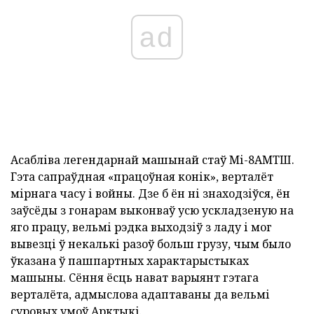
ad
Асабліва легендарнай машынай стаў Мі-8АМТШ.
Гэта сапраўдная «працоўная конік», верталёт
мірнага часу і войны. Дзе б ён ні знаходзіўся, ён
заўсёды з гонарам выконваў усю ускладзеную на
яго працу, вельмі рэдка выходзіў з ладу і мог
вывезці ў некалькі разоў больш грузу, чым было
ўказана ў пашпартных характарыстыках
машыны. Сёння ёсць нават варыянт гэтага
верталёта, адмыслова адаптаваны да вельмі
суровых умоў Арктыкі.