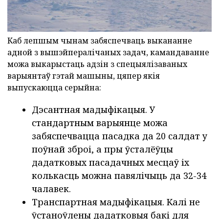
Каб лепшым чынам забяспечваць выкананне
адной з вышэйпералічаных задач, камандаванне
можа выкарыстаць адзін з спецыялізаваных
варыянтаў гэтай машыны, цяпер якія
выпускаюцца серыйна:
Дэсантная мадыфікацыя. У
стандартным варыянце можа
забяспечвацца пасадка да 20 салдат у
поўнай зброі, а пры ўсталёўцы
дадатковых пасадачных месцаў іх
колькасць можна павялічыць да 32-34
чалавек.
Транспартная мадыфікацыя. Калі не
ўстаноўлены дадатковыя бакі для