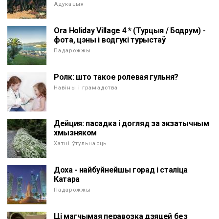
Адукацыя
Ora Holiday Village 4 * (Турцыя / Бодрум) -
фота, цэны і водгукі турыстаў
Падарожжы
Ролк: што такое ролевая гульня?
Навіны і грамадства
Дейция: пасадка і догляд за экзатычным
хмызняком
Хатні ўтульнасць
Доха - найбуйнейшы горад і сталіца
Катара
Падарожжы
Ці магчымая перавозка дзяцей без