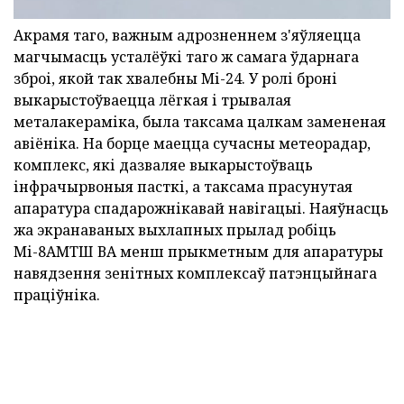
Акрамя таго, важным адрозненнем з'яўляецца
магчымасць усталёўкі таго ж самага ўдарнага
зброі, якой так хвалебны Мі-24. У ролі броні
выкарыстоўваецца лёгкая і трывалая
металакераміка, была таксама цалкам замененая
авіёніка. На борце маецца сучасны метеорадар,
комплекс, які дазваляе выкарыстоўваць
інфрачырвоныя пасткі, а таксама прасунутая
апаратура спадарожнікавай навігацыі. Наяўнасць
жа экранаваных выхлапных прылад робіць
Мі-8АМТШ ВА менш прыкметным для апаратуры
навядзення зенітных комплексаў патэнцыйнага
праціўніка.