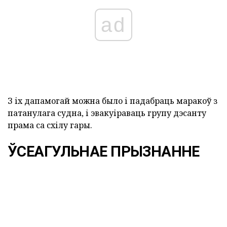
ad
З іх дапамогай можна было і падабраць маракоў з
патанулага судна, і эвакуіраваць групу дэсанту
прама са схілу гары.
ЎСЕАГУЛЬНАЕ ПРЫЗНАННЕ