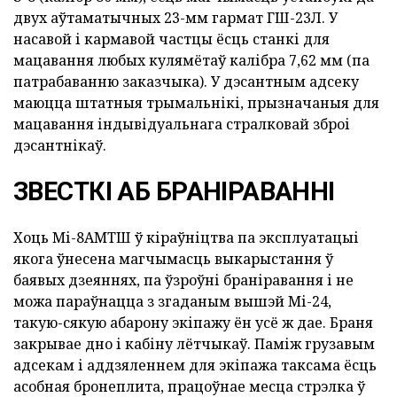
двух аўтаматычных 23-мм гармат ГШ-23Л. У
насавой і кармавой частцы ёсць станкі для
мацавання любых кулямётаў калібра 7,62 мм (па
патрабаванню заказчыка). У дэсантным адсеку
маюцца штатныя трымальнікі, прызначаныя для
мацавання індывідуальнага стралковай зброі
дэсантнікаў.
ЗВЕСТКІ АБ БРАНІРАВАННІ
Хоць Мі-8АМТШ ў кіраўніцтва па эксплуатацыі
якога ўнесена магчымасць выкарыстання ў
баявых дзеяннях, па ўзроўні браніравання і не
можа параўнацца з згаданым вышэй Мі-24,
такую-сякую абарону экіпажу ён усё ж дае. Браня
закрывае дно і кабіну лётчыкаў. Паміж грузавым
адсекам і аддзяленнем для экіпажа таксама ёсць
асобная бронеплита, працоўнае месца стрэлка ў