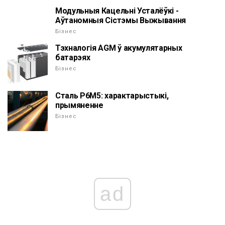
Модульныя Кацельні Усталёўкі -
Аўтаномныя Сістэмы Выжывання
Бізнес
Тэхналогія AGM ў акумулятарных
батарэях
Бізнес
Сталь Р6М5: характарыстыкі,
прымяненне
Бізнес
ad