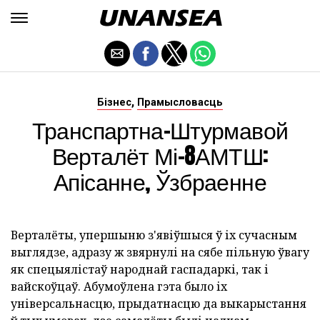
,
Бізнес
Прамысловасць
Транспартна-Штурмавой
Верталёт Мі-8АМТШ:
Апісанне, Ўзбраенне
Верталёты, упершыню з'явіўшыся ў іх сучасным
выглядзе, адразу ж звярнулі на сябе пільную ўвагу
як спецыялістаў народнай гаспадаркі, так і
вайскоўцаў. Абумоўлена гэта было іх
універсальнасцю, прыдатнасцю да выкарыстання