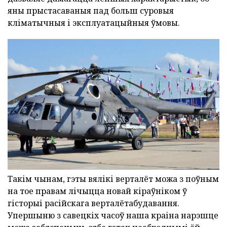
яны прыстасаваныя пад больш суровыя
кліматычныя і эксплуатацыйныя ўмовы.
Такім чынам, гэты вялікі верталёт можа з поўным
на тое правам лічыцца новай кіраўніком ў
гісторыі расійскага верталётабудавання.
Упершыню з савецкіх часоў наша краіна нарэшце