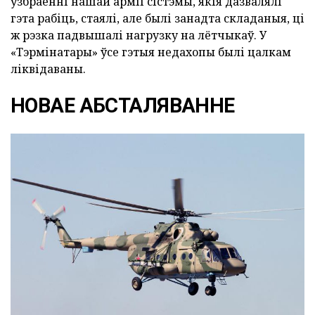
ўзбраенні нашай арміі сістэмы, якія дазвалялі
гэта рабіць, стаялі, але былі занадта складаныя, ці
ж рэзка падвышалі нагрузку на лётчыкаў. У
«Тэрмінатары» ўсе гэтыя недахопы былі цалкам
ліквідаваны.
НОВАЕ АБСТАЛЯВАННЕ