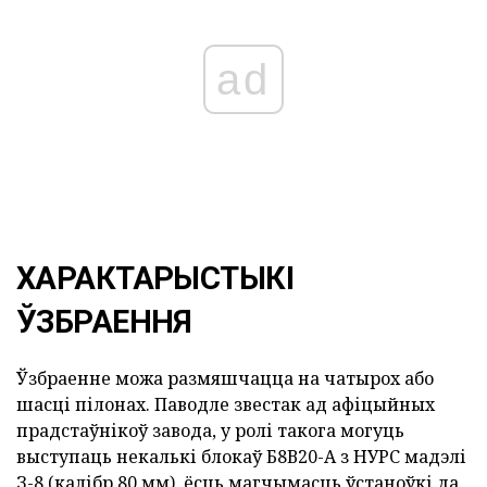
ad
ХАРАКТАРЫСТЫКІ
ЎЗБРАЕННЯ
Ўзбраенне можа размяшчацца на чатырох або
шасці пілонах. Паводле звестак ад афіцыйных
прадстаўнікоў завода, у ролі такога могуць
выступаць некалькі блокаў Б8В20-А з НУРС мадэлі
З-8 (калібр 80 мм), ёсць магчымасць ўстаноўкі да