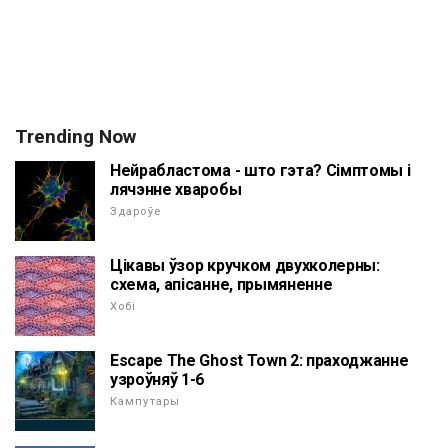
Trending Now
Нейрабластома - што гэта? Сімптомы і
лячэнне хваробы
Здароўе
Цікавы ўзор кручком двухколерны:
схема, апісанне, прымяненне
Хобі
Escape The Ghost Town 2: праходжанне
узроўняў 1-6
Кампутары