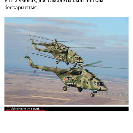
ў тых умовах, дзе самалёты былі цалкам
бескарысныя.