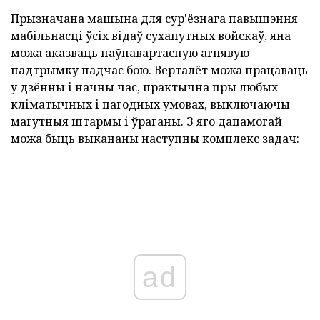
Прызначана машына для сур'ёзнага павышэння
мабільнасці ўсіх відаў сухапутных войскаў, яна
можа аказваць паўнавартасную агнявую
падтрымку падчас бою. Верталёт можа працаваць
у дзённы і начны час, практычна пры любых
кліматычных і пагодных умовах, выключаючы
магутныя штармы і ўраганы. З яго дапамогай
можа быць выкананы наступны комплекс задач:
ad