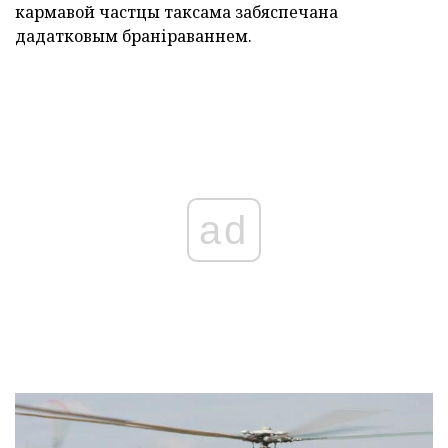
кармавой частцы таксама забяспечана
дадатковым браніраваннем.
ad