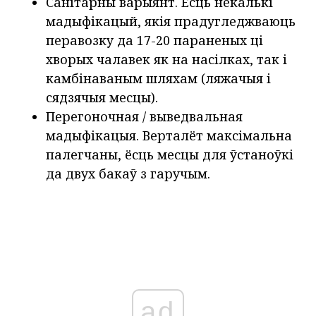
Санітарны варыянт. Ёсць некалькі
мадыфікацый, якія прадугледжваюць
перавозку да 17-20 параненых ці
хворых чалавек як на насілках, так і
камбінаваным шляхам (ляжачыя і
сядзячыя месцы).
Перегоночная / выведвальная
мадыфікацыя. Верталёт максімальна
палегчаны, ёсць месцы для ўстаноўкі
да двух бакаў з гаручым.
ad