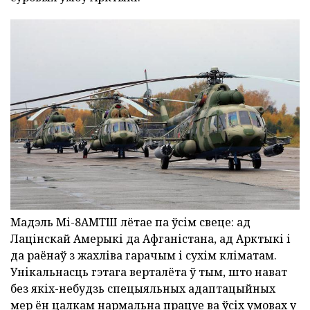
Мадэль Мі-8АМТШ лётае па ўсім свеце: ад
Лацінскай Амерыкі да Афганістана, ад Арктыкі і
да раёнаў з жахліва гарачым і сухім кліматам.
Унікальнасць гэтага верталёта ў тым, што нават
без якіх-небудзь спецыяльных адаптацыйных
мер ён цалкам нармальна працуе ва ўсіх умовах у