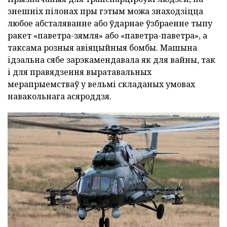
знешніх пілонах пры гэтым можа знаходзіцца
любое абсталяванне або ўдарнае ўзбраенне тыпу
ракет «паветра-зямля» або «паветра-паветра», а
таксама розныя авіяцыйныя бомбы. Машына
ідэальна сябе зарэкамендавала як для вайны, так
і для правядзення выратавальных
мерапрыемстваў у вельмі складаных умовах
навакольнага асяроддзя.