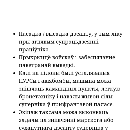
Пасадка / высадка дэсанту, у тым ліку
пры агнявым супрацьдзеянні
праціўніка.
Прыкрыццё войскаў і забеспячэнне
паветранай выведкі.
Калі на пілоны былі ўсталяваныя
НУРСы і авіябомбы, машына можа
знішчаць камандныя пункты, лёгкую
бронетэхніку і навалы жывой сілы
суперніка ў прыфрантавой паласе.
Экіпаж таксама можа выконваць
задачы па знішчэнні марскога або
сухапутнага дэсанту суперніка ў