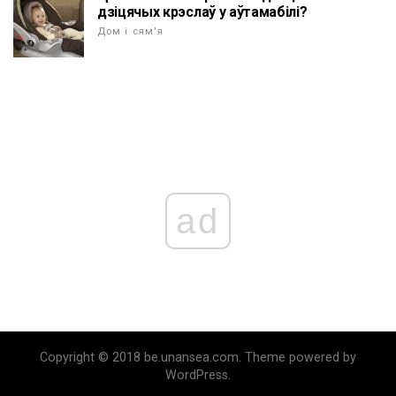
дзіцячых крэслаў у аўтамабілі?
Дом і сям'я
ad
Copyright © 2018 be.unansea.com. Theme powered by
WordPress.