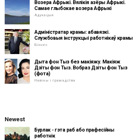
Возера Афрыкі. Вялікія азёры Афрыкі.
Самае глыбокае возера Афрыкі
Адукацыя
Адміністратар крамы: абавязкі.
Службовыя інструкцыі работнікаў крамы
Бізнес
Дыта фон Тыз без макіяжу. Макіяж
Дзіты фон Тыз. Вобраз Дзіты фон Тыз
(фота)
Навіны і грамадства
Newest
Бурлак - гэта раб або прафесійны
работнік