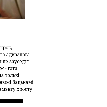
крок,
га адказнага
ы не заўсёды
м - гэта
на толькі
снымі бацькамі
рамэнту хросту