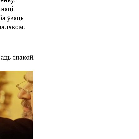
яняці
ба ўзяць
 малаком.
ваць спакой.