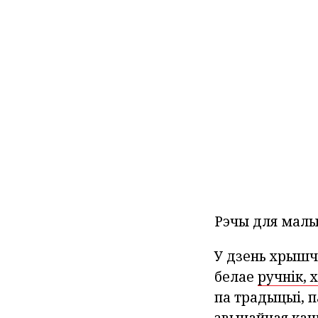
Рэчы для мал
У дзень хрышчэ
белае
ручнік, 
па традыцыі, 
звычайная кашу