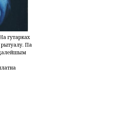
На гутарках
 рытуалу. Па
ў далейшым
платна