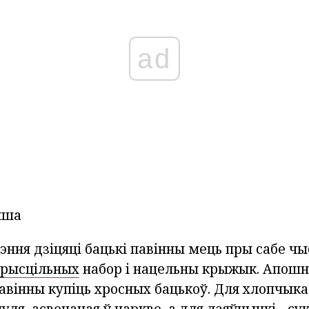
ad
ыша
ння дзіцяці бацькі павінны мець пры сабе ч
хрысцільных
набор і нацельны крыжык. Апошні
павінны купіць хросных бацькоў. Для хлопчык
ля, асвечаная ў царкве, а для дзяўчынкі - сук