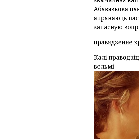
Абавязкова пав
апранаюць пасл
запасную вопра
правядзенне 
Калі праводзіц
вельмі