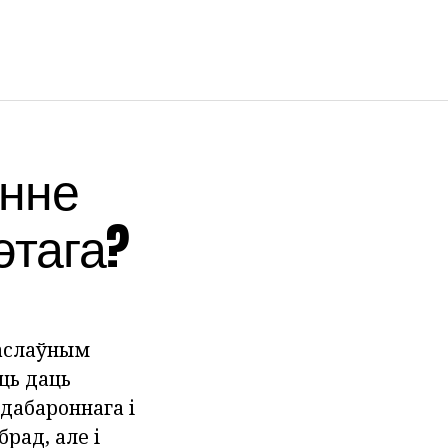
энне
этага?
васлаўным
ць даць
адабароннага і
брад, але і