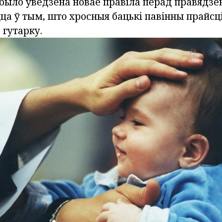
 было ўведзена новае правіла перад правядзе
ца ў тым, што хросныя бацькі павінны прайсц
 гутарку.