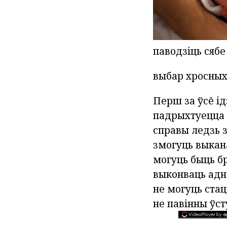
паводзіць сябе 
выбар хросны
Перш за ўсё ід
падрыхтуецца д
справы ледзь 
змогуць выкана
могуць быць бр
выконваць адно
не могуць стац
не павінны ўст