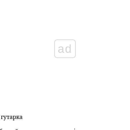
ad
 гутарка