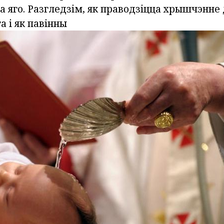
 яго. Разгледзім, як праводзіцца хрышчэнне 
а і як павінны