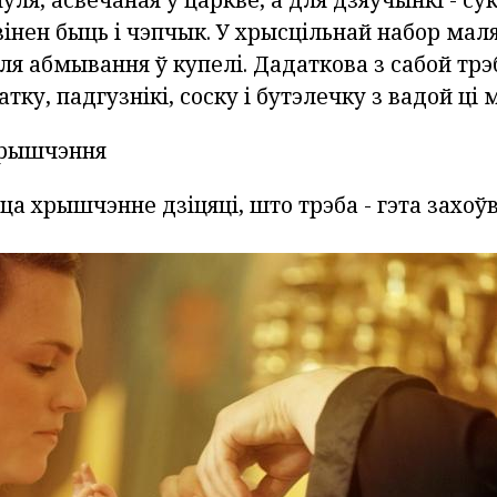
інен быць і чэпчык. У хрысцільнай набор мал
я абмывання ў купелі. Дадаткова з сабой трэ
тку, падгузнікі, соску і бутэлечку з вадой ці
хрышчэння
ца хрышчэнне дзіцяці, што трэба - гэта захоў