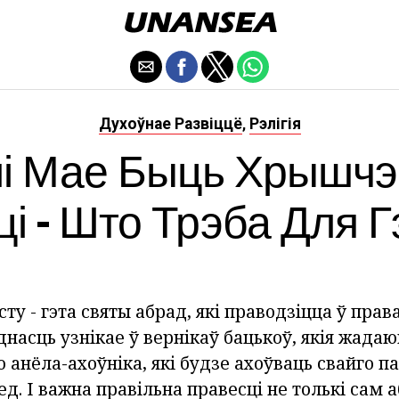
Духоўнае Развіццё
Рэлігія
,
і Мае Быць Хрышч
ці - Што Трэба Для Г
ту - гэта святы абрад, які праводзіцца ў пра
насць узнікае ў вернікаў бацькоў, якія жадаю
анёла-ахоўніка, які будзе ахоўваць свайго п
ед. І важна правільна правесці не толькі сам а