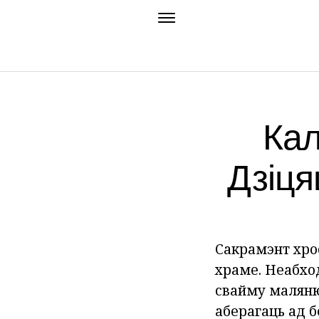
Кал
Дзіця
Сакрамэнт хрос
храме. Неабход
свайму маляню 
аберагаць ад б