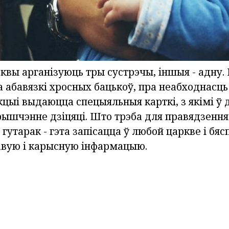
вы арганізуюць тры сустрэчы, іншыя - адну. 
 абавязкі хросных бацькоў, пра неабходнасць
кцыі выдаюцца спецыяльныя карткі, з якімі 
рышчэнне дзіцяці. Што трэба для правядзення
гутарак - гэта запісацца ў любой царкве і бяс
авую і карысную інфармацыю.