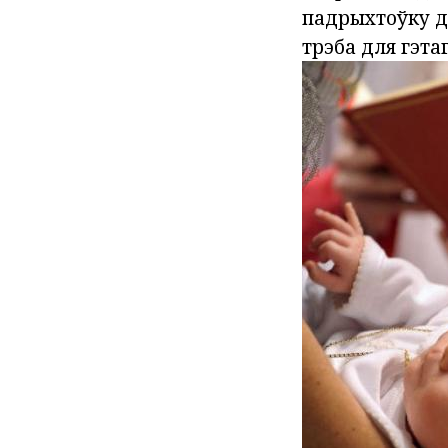
падрыхтоўку да
трэба для гэтаг