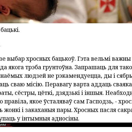
бацькі.
х
зе выбар хросных бацькоў. Гэта вельмі важны 
а якога трэба грунтоўна. Запрашаць для тако
знаёмых людзей не рэкамендуецца, ды і сябр
ць сваю місію. Перавагу варта аддаць сваяка
аты, сёстры, цёткі, дзядзькі і іншыя. Неабход
 правіла, якое ўсталяваў сам Гасподзь, - хро
ь жонкі і закаханыя пары. Хросных пасля сак
упаць у інтымныя адносіны.