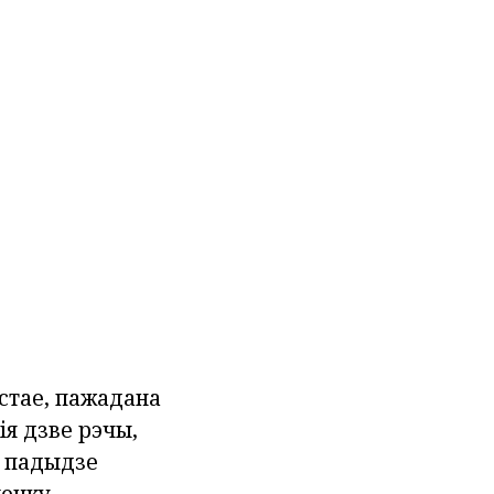
ыстае, пажадана
я дзве рэчы,
а падыдзе
енку.