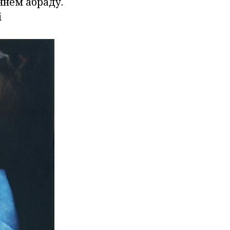
ннем абраду.
і