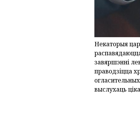
Некаторыя царк
распавядаюцца
завяршэнні ле
праводзіцца х
огласительных 
выслухаць цік