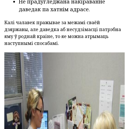
Не прадугледжана накіраванне
даведак па хатнім адрасе.
Калі чалавек пражывае за межамі сваёй
дзяржавы, але даведка аб несудзімасці патрэбна
яму ў роднай краіне, то яе можна атрымаць
наступнымі спосабамі.