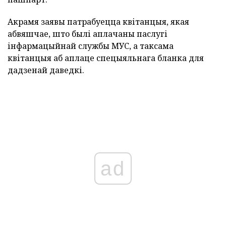
Акрамя заявы патрабуецца квітанцыя, якая
абвяшчае, што былі аплачаны паслугі
інфармацыйнай службы МУС, а таксама
квітанцыя аб аплаце спецыяльнага бланка для
дадзенай даведкі.
ad