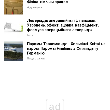
Фізіка-хімічны працэс
Адукацыя
Леверыдж аперацыйны і фінансавы.
Ўзровень, эфект, ацэнка, каэфіцыент,
формула аперацыйнага леверыдж
Бізнес
Паромы Травемюнде - Хельсінкі. Квіткі на
паром. Паромы Finnlines з Фінляндыі ў
Германію
Падарожжы
ad