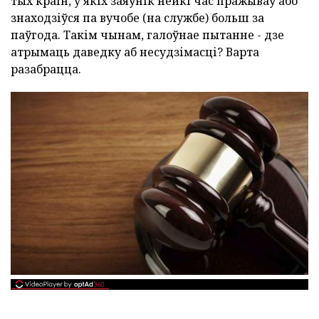
тых краін, у якіх заяўнік нейкі час пражываў або
знаходзіўся па вучобе (на службе) больш за
паўгода. Такім чынам, галоўнае пытанне - дзе
атрымаць даведку аб несудзімасці? Варта
разабрацца.