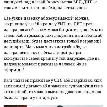
ланцужкі пад назвай "консульства-МІД-ДИТ", а
таксама ад таго, ці неабходна легалізацыя.
Дзе ўзяць даведку аб несудзімасці? Можна
звярнуцца ў сваёй краіне ў УИТ, та, ДИТ праз
давераная асоба, якім можа быць агент, знаёмы ці
сваяк. Каб атрымаць такі дакумент, як даведка аб
несудзімасці, будзе дастаткова толькі ксеракопіі
пашпарта. Магчыма яшчэ патрэбна будзе
даверанасць, якую лёгка аформіць пры
консульстве сваёй краіны ў той дзяржаве, дзе на
дадзены момант пражывае чалавек. Як яе
аформіць?
Калі чалавек пражывае ў СНД або дзяржавах, якія
заключылі дагавор аб прававым супрацоўніцтве з
яго краінай, то можна выслаць даверанасць, якая
была заверана у натарыуса.