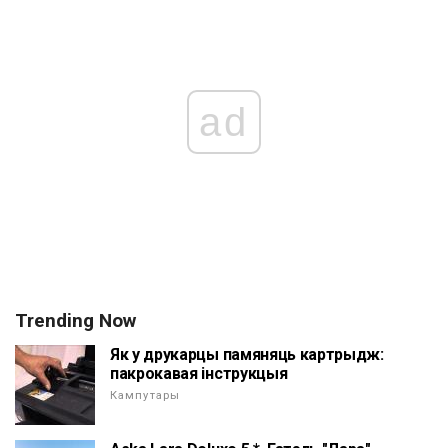
ad
Trending Now
Як у друкарцы памяняць картрыдж:
пакрокавая інструкцыя
Кампутары