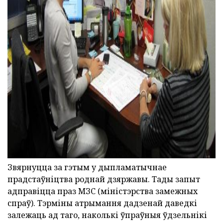
ad
Звярнуцца за гэтым у дыпламатычнае
прадстаўніцтва роднай дзяржавы. Тады запыт
адправіцца праз МЗС (міністэрства замежных
спраў). Тэрміны атрымання дадзенай даведкі
залежаць ад таго, наколькі ўпраўныя ўдзельнікі