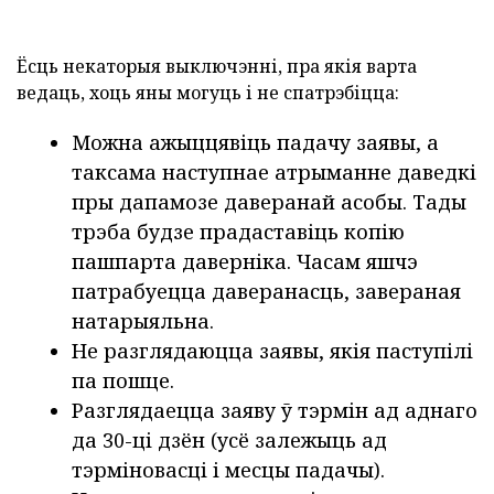
Ёсць некаторыя выключэнні, пра якія варта
ведаць, хоць яны могуць і не спатрэбіцца:
Можна ажыццявіць падачу заявы, а
таксама наступнае атрыманне даведкі
пры дапамозе даверанай асобы. Тады
трэба будзе прадаставіць копію
пашпарта даверніка. Часам яшчэ
патрабуецца даверанасць, завераная
натарыяльна.
Не разглядаюцца заявы, якія паступілі
па пошце.
Разглядаецца заяву ў тэрмін ад аднаго
да 30-ці дзён (усё залежыць ад
тэрміновасці і месцы падачы).