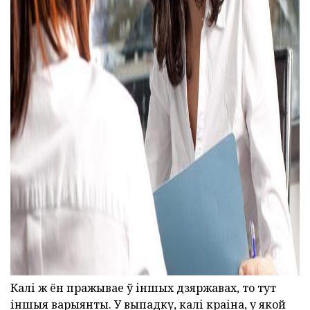
ad
Калі ж ён пражывае ў іншых дзяржавах, то тут
іншыя варыянты. У выпадку, калі краіна, у якой