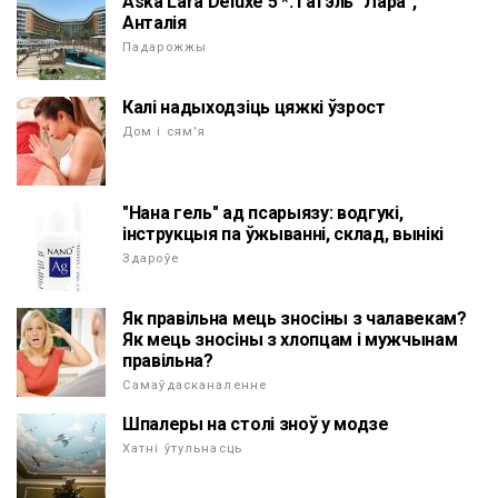
Aska Lara Deluxe 5 *. Гатэль "Лара",
Анталія
Падарожжы
Калі надыходзіць цяжкі ўзрост
Дом і сям'я
"Нана гель" ад псарыязу: водгукі,
інструкцыя па ўжыванні, склад, вынікі
Здароўе
Як правільна мець зносіны з чалавекам?
Як мець зносіны з хлопцам і мужчынам
правільна?
Самаўдасканаленне
Шпалеры на столі зноў у модзе
Хатні ўтульнасць