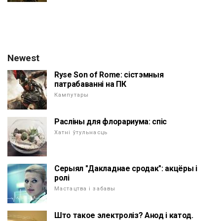
Newest
Ryse Son of Rome: сістэмныя
патрабаванні на ПК
Кампутары
Расліны для флорариума: спіс
Хатні ўтульнасць
Серыял "Дакладнае сродак": акцёры і
ролі
Мастацтва і забавы
Што такое электроліз? Анод і катод.