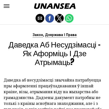
,
Закон
Дзяржава І Права
Даведка Аб Несудзімасці -
Як Аформіць І Дзе
Атрымаць?
Даведка аб несудзімасці звычайна патрабуецца
пры афармленні працаўладкавання ў іншай
краіне, візы, атрымання віду на жыхарства або
грамадзянства. Дадзены дакумент патрэбны не
толькі з краіны асноўнага знаходжання, але і з