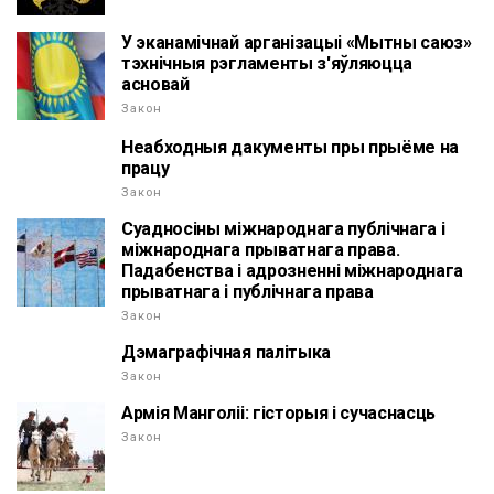
У эканамічнай арганізацыі «Мытны саюз»
тэхнічныя рэгламенты з'яўляюцца
асновай
Закон
Неабходныя дакументы пры прыёме на
працу
Закон
Суадносіны міжнароднага публічнага і
міжнароднага прыватнага права.
Падабенства і адрозненні міжнароднага
прыватнага і публічнага права
Закон
Дэмаграфічная палітыка
Закон
Армія Манголіі: гісторыя і сучаснасць
Закон