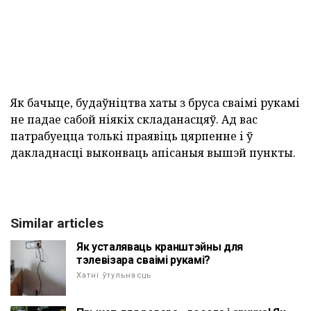
Як бачыце, будаўніцтва хаты з бруса сваімі рукамі
не падае сабой ніякіх складанасцяў. Ад вас
патрабуецца толькі праявіць цярпенне і ў
дакладнасці выконваць апісаныя вышэй пункты.
Similar articles
Як усталяваць кранштэйны для
тэлевізара сваімі рукамі?
Хатні ўтульнасць