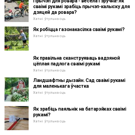
Прычэп для ровара - весела і зручна! Як
сваімі рукамі зрабіць прычэп-калыску для
дзяцей да ровара?
Хатні ўтульнасць
Як робіцца газонакасілка сваімі рукамі?
Хатні ўтульнасць
Як правільна сканструяваць вадзяной
цёплая падлога сваімі рукамі
Хатні ўтульнасць
Ландшафтны дызайн. Сад сваімі рукамі
для маленькага ўчастка
Хатні ўтульнасць
Як зрабіць паяльнік на батарэйках сваімі
рукамі?
Хатні ўтульнасць