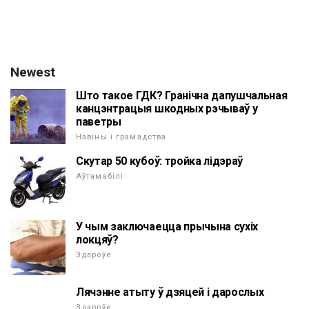
Newest
Што такое ГДК? Гранічна дапушчальная
канцэнтрацыя шкодных рэчываў у
паветры
Навіны і грамадства
Скутар 50 кубоў: тройка лідэраў
Аўтамабілі
У чым заключаецца прычына сухіх
локцяў?
Здароўе
Лячэнне атыту ў дзяцей і дарослых
Здароўе