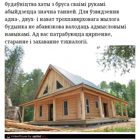
будаўніцтва хаты з бруса сваімі рукамі
абыйдзецца значна танней. Для ўзвядзення
адна-, двух- і нават трохпавярховага жылога
будынка не абавязкова валодаць адмысловымі
навыкамі. Ад вас патрабуюцца цярпенне,
старанне і захаванне тэхналогіі.