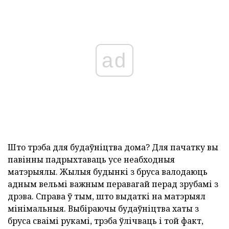
ad
Што трэба для будаўніцтва дома? Для пачатку вы
павінны падрыхтаваць усе неабходныя
матэрыялы. Жылыя будынкі з бруса валодаюць
адным вельмі важным перавагай перад зрубамі з
дрэва. Справа ў тым, што выдаткі на матэрыял
мінімальныя. Выбіраючы будаўніцтва хаты з
бруса сваімі рукамі, трэба ўлічваць і той факт,