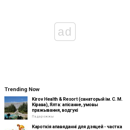
ad
Trending Now
Kirov Health & Resort (санаторый ім. С. М.
Кірава), Ялта: апісанне, умовы
пражывання, водгукі
Падарожжы
Кароткія апавяданні для дзяцей - частка