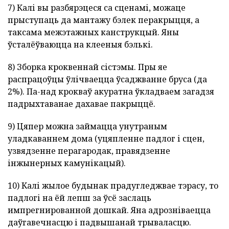
7) Калі вы разбярэцеся са сценамі, можаце
прыступаць да мантажу бэлек перакрыцця, а
таксама межэтажных канструкцый. Яны
ўсталёўваюцца на клееныя бэлькі.
8) Зборка кроквеннай сістэмы. Пры яе
распрацоўцы ўлічваецца ўсаджванне бруса (да
2%). Па-над крокваў акуратна ўкладваем загадзя
падрыхтаванае дахавае пакрыццё.
9) Цяпер можна займацца унутраным
уладкаваннем дома (уцяпленне падлог і сцен,
узвядзенне перагародак, правядзенне
інжынерных камунікацый).
10) Калі жылое будынак прадугледжвае тэрасу, то
падлогі на ёй лепш за ўсё заслаць
импрегнированной дошкай. Яна адрозніваецца
даўгавечнасцю і падвышанай трываласцю.