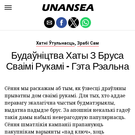
,
Хатні Ўтульнасць
Зрабі Сам
Будаўніцтва Хаты З Бруса
Сваімі Рукамі - Гэта Рэальна
Сёння мы раскажам аб тым, як ўзвесці драўляны
прыватны дом сваімі рукамі. Для тых, хто аддае
перавагу экалагічна чыстыя будматэрыялы,
выдатна падыдзе брус. За апошнія некалькі гадоў
такія дамы набылі неверагодную папулярнасць.
Сёння шматлікія кампаніі прапануюць
пакупнікам варыянты «пад ключ», хоць