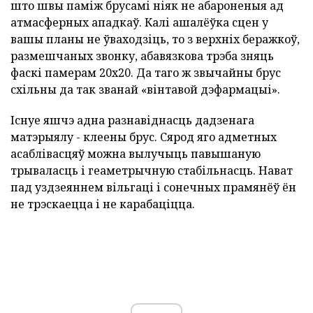
што швы паміж брусамі ніяк не абароненыя ад
атмасферных ападкаў. Калі ашалёўка сцен у
вашы планы не ўваходзіць, то з верхніх беражкоў,
размешчаных звонку, абавязкова трэба зняць
фаскі памерам 20х20. Да таго ж звычайны брус
схільны да так званай «вінтавой дэфармацыі».
Існуе яшчэ адна разнавіднасць дадзенага
матэрыялу - клеены брус. Сярод яго адметных
асаблівасцяў можна вылучыць павышаную
трываласць і геаметрычную стабільнасць. Нават
пад уздзеяннем вільгаці і сонечных прамянёў ён
не трэскаецца і не карабаціцца.