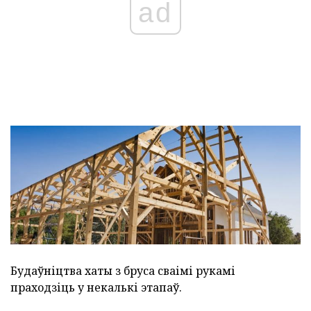
ad
Будаўніцтва хаты з бруса сваімі рукамі
праходзіць у некалькі этапаў.