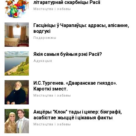
літаратурнай скарбніцы Расіі
Мастацтва і забавы
Гасцініцы ў Чарапаўцы: адрасы, апісанне,
водгукі
Падарожжы
Якія самыя буйныя рэкі Расіі?
Адукацыя
И.С.Тургенев. «Дваранскае гняздо».
Кароткі змест.
Мастацтва і забавы
Акцёры "Клон" тады і цяпер: біяграфіі,
асабістае жыццё і цікавыя факты
Мастацтва і забавы