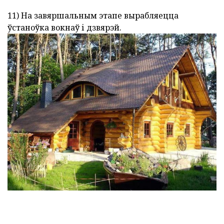
11) На завяршальным этапе вырабляецца
ўстаноўка вокнаў і дзвярэй.