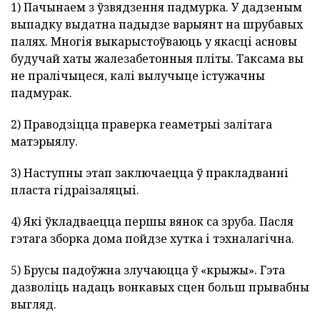
1) Пачынаем з ўзвядзення падмурка. У дадзеным
выпадку выдатна падыдзе варыянт на шрубавых
палях. Многія выкарыстоўваюць у якасці асновы
будучай хаты жалезабетонныя пліты. Таксама вы
не пралічыцеся, калі вылучыце істужачны
падмурак.
2) Праводзіцца праверка геаметрыі залітага
матэрыялу.
3) Наступны этап заключаецца ў пракладванні
пласта гідраізаляцыі.
4) Які ўкладваецца першы вянок са зруба. Пасля
гэтага зборка дома пойдзе хутка і тэхналагічна.
5) Брусы падоўжна злучаюцца ў «крыжы». Гэта
дазволіць надаць вонкавых сцен больш прывабны
выгляд.