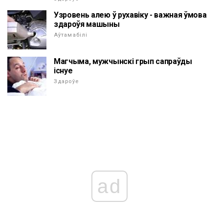
Узровень алею ў рухавіку - важная ўмова
здароўя машыны
Аўтамабілі
Магчыма, мужчынскі грып сапраўды
існуе
Здароўе
ad