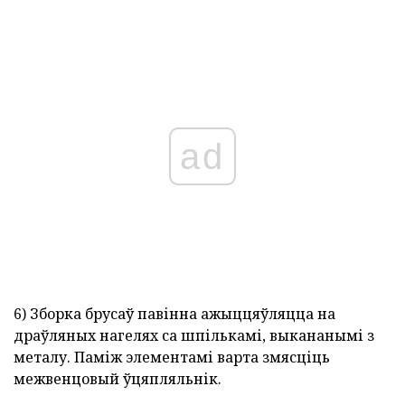
ad
6) Зборка брусаў павінна ажыццяўляцца на
драўляных нагелях са шпількамі, выкананымі з
металу. Паміж элементамі варта змясціць
межвенцовый ўцяпляльнік.