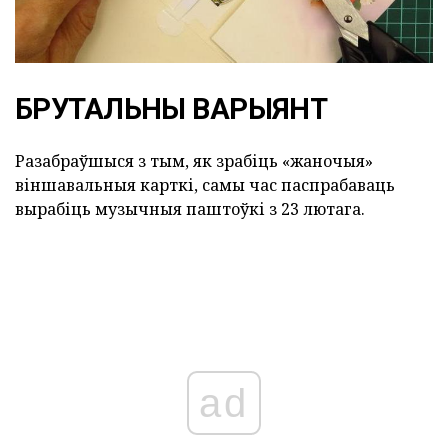
БРУТАЛЬНЫ ВАРЫЯНТ
Разабраўшыся з тым, як зрабіць «жаночыя»
віншавальныя карткі, самы час паспрабаваць
вырабіць музычныя паштоўкі з 23 лютага.
ad