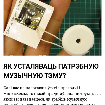
ЯК УСТАЛЯВАЦЬ ПАТРЭБНУЮ
МУЗЫЧНУЮ ТЭМУ?
Калі вас не палохаюць ўсякія праводкі і
мікрасхемы, то ніжэй прадстаўлена інструкцыя, з
якой вы даведаецеся, як зрабіць музычную
паштоўку, якая выконвае канкрэтную мелодыю.