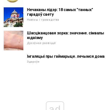
Нечаканы лідэр: 18 самых "танных"
гарадоў свету
Навіны і грамадства
Шасціканцовая зорка: значэнне. сімвалы
юдаізму
Духоўнае развіццё
Інгаляцыі пры гаймарыце. лечымся дома
Здароўе
ad