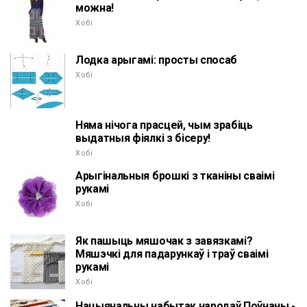
можна!
Хобі
Лодка арыгамі: просты спосаб
Хобі
Няма нічога прасцей, чым зрабіць
выдатныя фіялкі з бісеру!
Хобі
Арыгінальныя брошкі з тканіны сваімі
рукамі
Хобі
Як пашыць мяшочак з завязкамі?
Мяшэчкі для падарункаў і траў сваімі
рукамі
Хобі
Нацыянальны набытак народаў Поўначы -