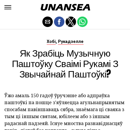
,
Хобі
Рукадзелле
Як Зрабіць Музычную
Паштоўку Сваімі Рукамі З
Звычайнай Паштоўкі?
Ўжо амаль 150 гадоў ўручэнне або адпраўка
паштоўкі па пошце з'яўляецца агульнапрынятым
спосабам павіншаваць сябра, знаёмага ці сваяка з
тым ці іншым святам, юбілеем або з іншым
радаснай падзеяй. Існуе мноства разнавіднасцяў