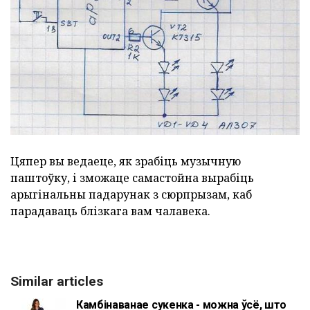
Цяпер вы ведаеце, як зрабіць музычную
паштоўку, і зможаце самастойна вырабіць
арыгінальны падарунак з сюрпрызам, каб
парадаваць блізкага вам чалавека.
Similar articles
Камбінаванае сукенка - можна ўсё, што