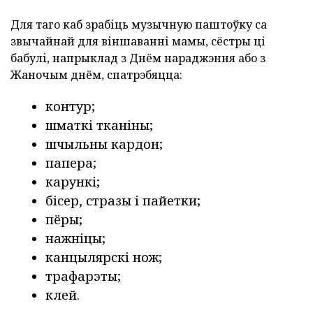
Для таго каб зрабіць музычную паштоўку са
звычайнай для віншаванні мамы, сёстры ці
бабулі, напрыклад з Днём нараджэння або з
Жаночым днём, спатрэбяцца:
контур;
шматкі тканіны;
шчыльны кардон;
папера;
карункі;
бісер, стразы і пайетки;
пёры;
нажніцы;
канцылярскі нож;
трафарэты;
клей.