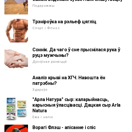
Падарожжы
Трэніроўка на рэльеф цягліц
Спорт і Фітнэс
Соннік. Да чаго ў сне прыснілася рука ў
руцэ мужчыны?
Духоўнае развіццё
Аналіз крыві на ХГЧ. Навошта ён
патрэбны?
Здароўе
"Арла Натура" сыр: каларыйнасць,
карысныя ўласцівасці. Дацкая сыр Arla
Natura
Ежа і напоі
Ворагі Флэш - апісанне і спіс