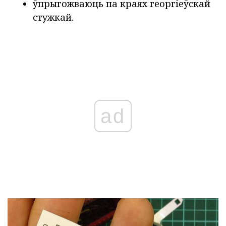
ўпрыгожваюць па краях георгіеўскай
стужкай.
ad