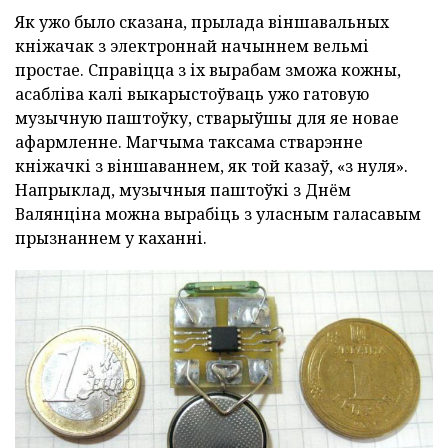
Як ужо было сказана, прылада віншавальных
кніжачак з электроннай начыннем вельмі
простае. Справіцца з іх вырабам зможа кожны,
асабліва калі выкарыстоўваць ужо гатовую
музычную паштоўку, стварыўшы для яе новае
афармленне. Магчыма таксама стварэнне
кніжачкі з віншаваннем, як той казаў, «з нуля».
Напрыклад, музычныя паштоўкі з Днём
Валянціна можна вырабіць з уласным галасавым
прызнаннем у каханні.