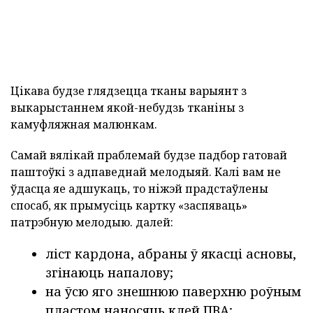
Цікава будзе глядзецца тканы варыянт з
выкарыстаннем якой-небудзь тканіны з
камуфляжная малюнкам.
Самай вялікай праблемай будзе падбор гатовай
паштоўкі з адпаведнай мелодыяй. Калі вам не
ўдасца яе адшукаць, то ніжэй прадстаўлены
спосаб, як прымусіць картку «заспяваць»
патрэбную мелодыю. далей:
ліст кардона, абраны ў якасці асновы,
згінаюць напалову;
на ўсю яго знешнюю паверхню роўным
пластом наносяць клей ПВА;