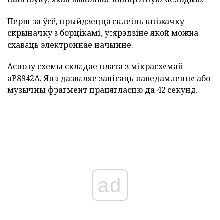
Перш за ўсё, прыйдзецца склеіць кніжачку-
скрыначку з борцікамі, усярэдзіне якой можна
схаваць электроннае начынне.
Аснову схемы складае плата з мікрасхемай
аР8942А. Яна дазваляе запісаць паведамленне або
музычны фрагмент працягласцю да 42 секунд.
ad