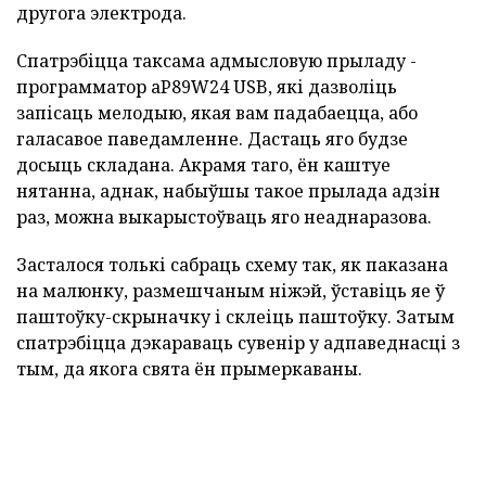
другога электрода.
Спатрэбіцца таксама адмысловую прыладу -
программатор aP89W24 USB, які дазволіць
запісаць мелодыю, якая вам падабаецца, або
галасавое паведамленне. Дастаць яго будзе
досыць складана. Акрамя таго, ён каштуе
нятанна, аднак, набыўшы такое прылада адзін
раз, можна выкарыстоўваць яго неаднаразова.
Засталося толькі сабраць схему так, як паказана
на малюнку, размешчаным ніжэй, ўставіць яе ў
паштоўку-скрыначку і склеіць паштоўку. Затым
спатрэбіцца дэкараваць сувенір у адпаведнасці з
тым, да якога свята ён прымеркаваны.