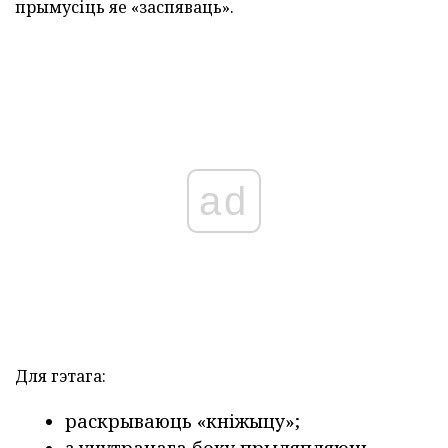
прымусіць яе «заспяваць».
ad
Для гэтага:
раскрываюць «кніжыцу»;
з унутранага боку прыляпляюць