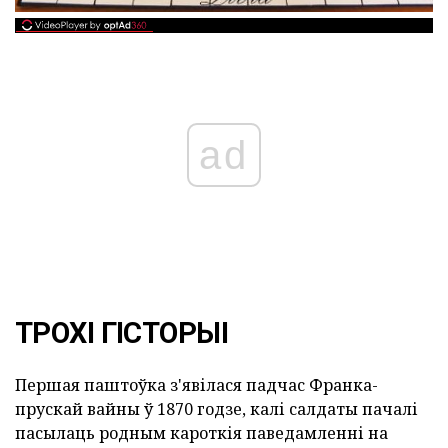
ad
ТРОХІ ГІСТОРЫІ
Першая паштоўка з'явілася падчас Франка-
прускай вайны ў 1870 годзе, калі салдаты пачалі
пасылаць родным кароткія паведамленні на