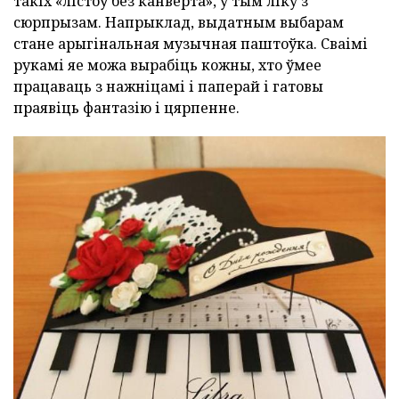
такіх «лістоў без канверта», у тым ліку з
сюрпрызам. Напрыклад, выдатным выбарам
стане арыгінальная музычная паштоўка. Сваімі
рукамі яе можа вырабіць кожны, хто ўмее
працаваць з нажніцамі і паперай і гатовы
праявіць фантазію і цярпенне.