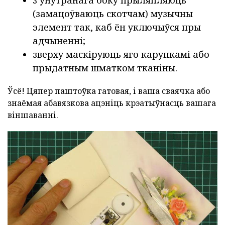
(замацоўваюць скотчам) музычны
элемент так, каб ён уключыўся пры
адчыненні;
зверху маскіруюць яго карункамі або
прыдатным шматком тканіны.
Ўсё! Цяпер паштоўка гатовая, і ваша сваячка або
знаёмая абавязкова ацэніць крэатыўнасць вашага
віншаванні.