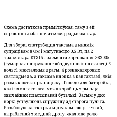
Схема дастаткова прымітыўная, таму з ёй
справіцца любы пачатковец радыёаматар.
Для зборкі спатрэбяцца таксама дынамік
супрацівам 8 Ом і магутнасцю 0,5 Вт, па 2
транзістара КТ315 і элемента харчавання GR2035
(сумарная напружанне абодвух павінна скласці 6
вольт), мантажныя драты, 4 рознакаляровых
святлодыёда, а таксама кнопка з кантактамі, якія
размыкаются пры націску . Гняздо для батарэйкі,
калі няма гатовага, можна зрабіць з рыльца
звычайнай пластыкавай бутэлькі. Затым у дно
коркі ўстаўляюць спружыну ад старога пульта.
Разьбовую частка рыльца закрываюць сеткай,
вырабленай з меднай дроту, якая мае ролю