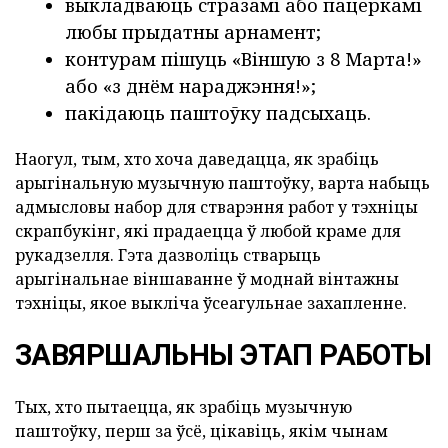
выкладваюць стразамі або пацеркамі
любы прыдатны арнамент;
контурам пішуць «Віншую з 8 Марта!»
або «з днём нараджэння!»;
пакідаюць паштоўку падсыхаць.
Наогул, тым, хто хоча даведацца, як зрабіць
арыгінальную музычную паштоўку, варта набыць
адмысловы набор для стварэння работ у тэхніцы
скрапбукінг, які прадаецца ў любой краме для
рукадзелля. Гэта дазволіць стварыць
арыгінальнае віншаванне ў моднай вінтажны
тэхніцы, якое выкліча ўсеагульнае захапленне.
ЗАВЯРШАЛЬНЫ ЭТАП РАБОТЫ
Тых, хто пытаецца, як зрабіць музычную
паштоўку, перш за ўсё, цікавіць, якім чынам