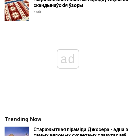
скандынаўскія ўзоры
Хобі
ad
Trending Now
Старажытная піраміда Джосера - адна з
самых вядомых сусветных славутасцяў