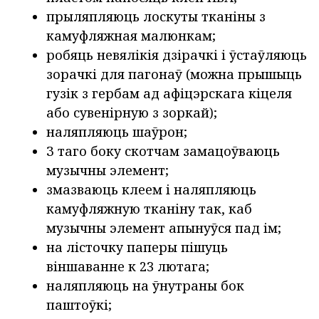
прыляпляюць лоскуты тканіны з
камуфляжная малюнкам;
робяць невялікія дзірачкі і ўстаўляюць
зорачкі для пагонаў (можна прышыць
гузік з гербам ад афіцэрскага кіцеля
або сувенірную з зоркай);
наляпляюць шаўрон;
З таго боку скотчам замацоўваюць
музычны элемент;
змазваюць клеем і наляпляюць
камуфляжную тканіну так, каб
музычны элемент апынуўся пад ім;
на лісточку паперы пішуць
віншаванне к 23 лютага;
наляпляюць на ўнутраны бок
паштоўкі;