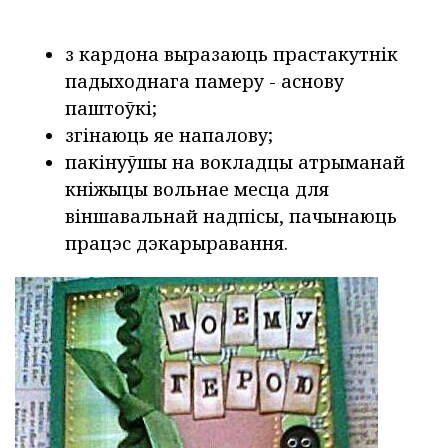
з кардона выразаюць прастакутнік
падыходнага памеру - аснову
паштоўкі;
згінаюць яе напалову;
пакінуўшы на вокладцы атрыманай
кніжыцы вольнае месца для
віншавальнай надпісы, пачынаюць
працэс дэкарыравання.