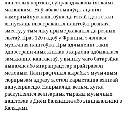
паштовых картках, суправаджаючы іх сваімі
малюнкамі. Неўзабаве выдаўцы ацанілі
камерцыйную каштоўнасць гэтай ідэі і сталі
выпускаць ілюстраваныя паштоўкі рознага
зместу, у тым ліку прымеркаваныя да розных
святаў. Праз 120 гадоў у Францыі з'явілася
музычная паштоўка. Пры адчыненні такіх
одностраничных кніжак з кардона адбывалася
замыканне кантактаў, у выніку чаго батарэйка,
дынамік або мікрапрацэсар прайгравалі
мелодыю. Паліграфічныя вырабы з музычным
сюрпрызам адразу ж сталі карыстацца вялікай
папулярнасцю. Напрыклад, вельмі хутка
раскупляліся велізарныя тыражы музычных
паштовак з Днём Валянціна або віншавальнікі з
Калядамі.