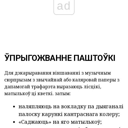
ad
ЎПРЫГОЖВАННЕ ПАШТОЎКІ
Для дэкарыравання віншаванні з музычным
сюрпрызам з звычайнай або каляровай паперы з
дапамогай трафарэта выразаюць лісцікі,
матылькоў ці кветкі. затым:
наляпляюць на вокладку па дыяганалі
палоску карункі кантраснага колеру;
«Саджаюць» на яго матылькоў;