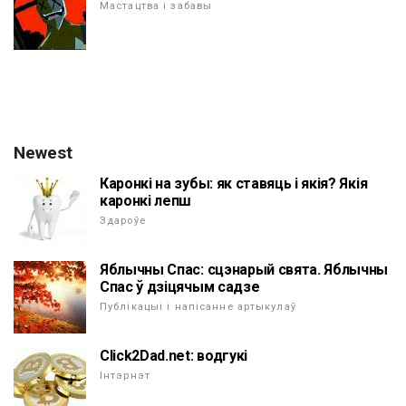
Мастацтва і забавы
Newest
Каронкі на зубы: як ставяць і якія? Якія
каронкі лепш
Здароўе
Яблычны Спас: сцэнарый свята. Яблычны
Спас ў дзіцячым садзе
Публікацыі і напісанне артыкулаў
Click2Dad.net: водгукі
Інтэрнэт