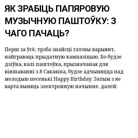
ЯК ЗРАБІЦЬ ПАПЯРОВУЮ
МУЗЫЧНУЮ ПАШТОЎКУ: З
ЧАГО ПАЧАЦЬ?
Перш за ўсё, трэба знайсці гатовы варыянт,
найграваць прыдатную кампазіцыю. Бо будзе
дзіўна, калі паштоўка, прызначаная для
віншаванні з 8 Сакавіка, будзе адчыняцца пад
мелодыю песенькі Happy Birthday. Затым з яе
варта выняць электронную начынне. далей: