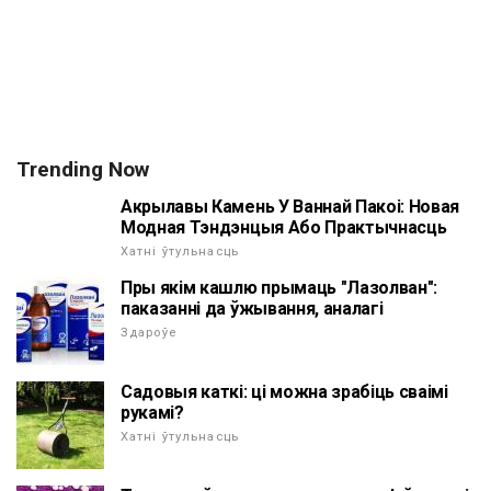
Trending Now
Акрылавы Камень У Ваннай Пакоі: Новая
Модная Тэндэнцыя Або Практычнасць
Хатні ўтульнасць
Пры якім кашлю прымаць "Лазолван":
паказанні да ўжывання, аналагі
Здароўе
Садовыя каткі: ці можна зрабіць сваімі
рукамі?
Хатні ўтульнасць