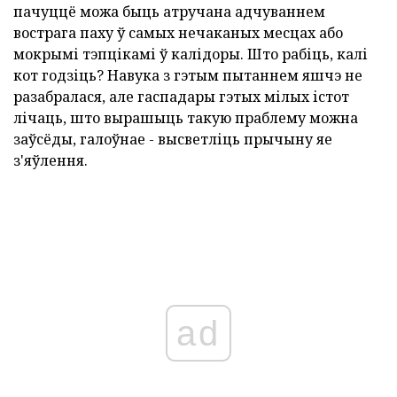
пачуццё можа быць атручана адчуваннем
вострага паху ў самых нечаканых месцах або
мокрымі тэпцікамі ў калідоры. Што рабіць, калі
кот годзіць? Навука з гэтым пытаннем яшчэ не
разабралася, але гаспадары гэтых мілых істот
лічаць, што вырашыць такую праблему можна
заўсёды, галоўнае - высветліць прычыну яе
з'яўлення.
ad