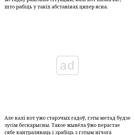
што рабіць у такіх абставінах цяпер ясна.
ad
Але калі кот ужо старэчых гадоў, гэты метад будзе
зусім бескарысны. Такое жывёла ўжо перастае
сябе кантраляваць і зрабіць з гэтым нічога