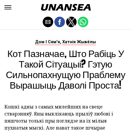
,
Дом І Сям'я
Хатнія Жывёлы
Кот Пазначае, Што Рабіць У
Такой Сітуацыі? Гэтую
Сильнопахнущую Праблему
Вырашыць Даволі Проста!
Кошкі адны з самых милейших на свеце
стварэнняў. Яны выклікаюць прыліў любові і
пяшчоты толькі пры поглядзе на іх мілыя
пухнатыя мыскі. Але нават такое шчырае