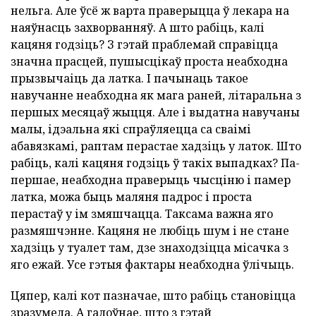
нельга. Але ўсё ж варта праверыцца ў лекара на
наяўнасць захворванняў. А што рабіць, калі
кацяня годзіць? З гэтай праблемай справіцца
значна прасцей, пушысцікаў проста неабходна
прызвычаіць да латка. І пачынаць такое
навучанне неабходна як мага раней, літаральна з
першых месяцаў жыцця. Але і выдатна навучаны
малы, ідэальна які спраўляецца са сваімі
абавязкамі, раптам перастае хадзіць у латок. Што
рабіць, калі кацяня годзіць ў такіх выпадках? Па-
першае, неабходна праверыць чысціню і памер
латка, можа быць маляня падрос і проста
перастаў у ім змяшчацца. Таксама важна яго
размяшчэнне. Кацяня не любіць шум і не стане
хадзіць у туалет там, дзе знаходзіцца місачка з
яго ежай. Усе гэтыя фактары неабходна ўлічыць.
Цяпер, калі кот пазначае, што рабіць становіцца
зразумела. А галоўнае, што з гэтай