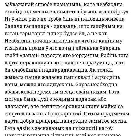
заўважанай спробе пазначыць, ката неабходна
схапіць на месцы злачынства і ўзяць «за шкірку».
Ні ў якім разе не трэба біць ці палохаць жывёла.
Задача гаспадара - даказаць, што галоўным на
гэтай тэрыторыі цяпер будзе ён, а не кот.
Неабходна пачаць шыпець на яго па-кацінаму,
глядзець прама ў яго вочы і лёгенька ўдараць
сваёй «лапай» паводле яго мордачцы. Рабіць гэта
варта пераканаўча, кот павінен зразумець, што
ён слабейшы і падпарадкавацца. Як толькі
жывёла пачне жаласна папісквалі і адводзіць
вочы, можна яго адпускаць. Зараз неабходна
абавязкова переметы месца сваім пахам. Гэта
могуць быць духі з моцным водарам або
адэкалон, але лепшым сродкам стане майка са
спартовай залы або шкарпэткі. Гэтым прадметам
варта добра працерці папярэдне замытое месца.
Гэта адзін з заснаваных на псіхалогіі катоў
метадаў рашэння сітуацый, калі кот пазначае,