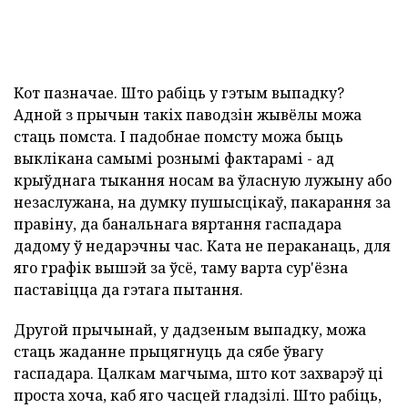
Кот пазначае. Што рабіць у гэтым выпадку?
Адной з прычын такіх паводзін жывёлы можа
стаць помста. І падобнае помсту можа быць
выклікана самымі рознымі фактарамі - ад
крыўднага тыкання носам ва ўласную лужыну або
незаслужана, на думку пушысцікаў, пакарання за
правіну, да банальнага вяртання гаспадара
дадому ў недарэчны час. Ката не пераканаць, для
яго графік вышэй за ўсё, таму варта сур'ёзна
паставіцца да гэтага пытання.
Другой прычынай, у дадзеным выпадку, можа
стаць жаданне прыцягнуць да сябе ўвагу
гаспадара. Цалкам магчыма, што кот захварэў ці
проста хоча, каб яго часцей гладзілі. Што рабіць,