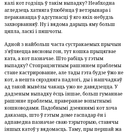
калі кот годзіць ў такім выпадку? Неабходна
агледзець хатняга ўлюбёнца ў ветэрынара і
пераканацца ў адсутнасці ў яго якіх-небудзь
захворванняў. Ну і вядома дарыць яму больш
цяпла, ласкі і пяшчоты.
Адной з найбольш часта сустракаемых прычын
з'яўляецца вясновы гон, тут кошка прыцягвае
ката, а кот пазначае. Што рабіць у гэтым
выпадку? Стопрацэнтным рашэннем праблемы
стане кастрирование, але тады гэта будзе ўжо не
кот, а нешта сярэдняга падлогі, ды і нашчадкаў
ад такой жывёлы чакаць ужо не давядзецца. У
дадзеным выпадку ёсць іншае, больш гуманнае
рашэнне праблемы, праверанае вопытнымі
кошководами. Падобнымі дзеяннямі кот хоча
даказаць, што ў гэтым доме гаспадар ён і
адпаведна пазначае сваю тэрыторыю, ставячы
іншых катоў у вядомасць. Таму, пры першай жа