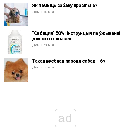
Як памыць сабаку правільна?
Дом і сям'я
"Себацил" 50%: інструкцыя па ўжыванні
для хатніх жывёл
Дом і сям'я
Такая вясёлая парода сабакі - бу
Дом і сям'я
ad