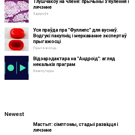
Тлушчакоў на члене: прычыны з'яўлення і
лячэнне
Здароўе
Уся праўда пра "Фуллипс" для вуснаў.
Водгукі пакупніц і меркаванне экспертаў
прыгажосці
Прыгажосць
Відэарэдактара на "Андроід": агляд
некалькіх праграм
Кампутары
Newest
Мастыт: сімптомы, стадыі развіцця і
лячэнне