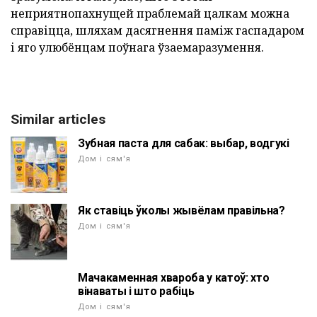
неприятнопахнущей праблемай цалкам можна
справіцца, шляхам дасягнення паміж гаспадаром
і яго улюбёнцам поўнага ўзаемаразумення.
Similar articles
Зубная паста для сабак: выбар, водгукі
Дом і сям'я
Як ставіць ўколы жывёлам правільна?
Дом і сям'я
Мачакаменная хвароба у катоў: хто
вінаваты і што рабіць
Дом і сям'я