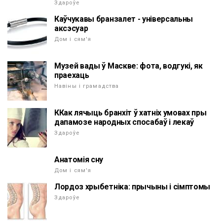
Здароўе
Каўчукавы бранзалет - універсальны
аксэсуар
Дом і сям'я
Музей вады ў Маскве: фота, водгукі, як
праехаць
Навіны і грамадства
ККак лячыць бранхіт ў хатніх умовах пры
дапамозе народных спосабаў і лекаў
Здароўе
Анатомія сну
Дом і сям'я
Лордоз хрыбетніка: прычыны і сімптомы
Здароўе